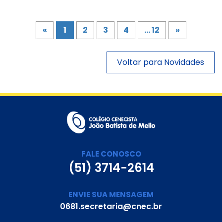
«
1
2
3
4
... 12
»
Voltar para Novidades
FALE CONOSCO
(51) 3714-2614
ENVIE SUA MENSAGEM
0681.secretaria@cnec.br