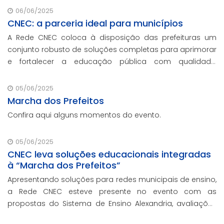
06/06/2025
CNEC: a parceria ideal para municípios
A Rede CNEC coloca à disposição das prefeituras um
conjunto robusto de soluções completas para aprimorar
e fortalecer a educação pública com qualidade,
inovação e gestão eficiente. Mesmo para os municípios
que não participaram da Marcha dos Prefeito
05/06/2025
Marcha dos Prefeitos
Confira aqui alguns momentos do evento.
05/06/2025
CNEC leva soluções educacionais integradas
à “Marcha dos Prefeitos”
Apresentando soluções para redes municipais de ensino,
a Rede CNEC esteve presente no evento com as
propostas do Sistema de Ensino Alexandria, avaliações
pedagógicas, formação docente, serviços de gestão