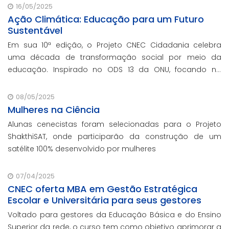
escolar e parcerias com prefeituras durante ev
16/05/2025
Ação Climática: Educação para um Futuro
Sustentável
Em sua 10ª edição, o Projeto CNEC Cidadania celebra
uma década de transformação social por meio da
educação. Inspirado no ODS 13 da ONU, focando no
enfrentamento das mudanças climáticas e na
promoção da sustentabilidade.
08/05/2025
Mulheres na Ciência
Alunas cenecistas foram selecionadas para o Projeto
ShakthiSAT, onde participarão da construção de um
satélite 100% desenvolvido por mulheres
07/04/2025
CNEC oferta MBA em Gestão Estratégica
Escolar e Universitária para seus gestores
Voltado para gestores da Educação Básica e do Ensino
Superior da rede, o curso tem como objetivo aprimorar a