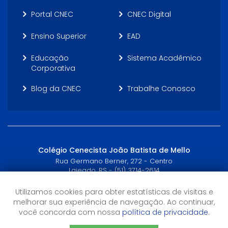
Portal CNEC
CNEC Digital
Ensino Superior
EAD
Educação
Sistema Acadêmico
Corporativa
Blog da CNEC
Trabalhe Conosco
Colégio Cenecista João Batista de Mello
Rua Germano Berner, 272 - Centro
Lajeado, RS - (51) 3714-2614
Utilizamos cookies para obter estatísticas de visitas e
Horário de Atendimento
melhorar sua experiência de navegação. Ao continuar,
7h às 12h
você concorda com nossa
política de privacidade.
13h às 17h