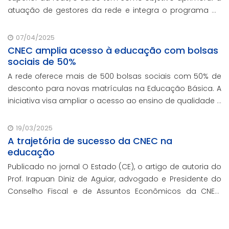
atuação de gestores da rede e integra o programa de
formação continuada em serviço da instituição,
contando com o oferecimento gratuito da Re
07/04/2025
CNEC amplia acesso à educação com bolsas
sociais de 50%
A rede oferece mais de 500 bolsas sociais com 50% de
desconto para novas matrículas na Educação Básica. A
iniciativa visa ampliar o acesso ao ensino de qualidade e
promover a inclusão educacional.
19/03/2025
A trajetória de sucesso da CNEC na
educação
Publicado no jornal O Estado (CE), o artigo de autoria do
Prof. Irapuan Diniz de Aguiar, advogado e Presidente do
Conselho Fiscal e de Assuntos Econômicos da CNEC,
aborda a história e o impacto cenecista na educação
brasileira.