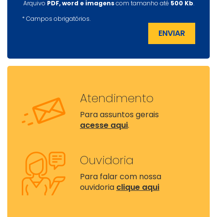
Arquivo
PDF, word e imagens
com tamanho até
500 Kb
.
*
Campos obrigatórios.
ENVIAR
Atendimento
Para assuntos gerais
acesse aqui
.
Ouvidoria
Para falar com nossa
ouvidoria
clique aqui