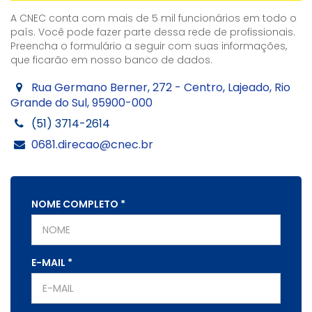
A CNEC conta com mais de 5 mil funcionários em todo o
país. Você pode fazer parte dessa rede de profissionais.
Preencha o formulário a seguir com suas informações,
que ficarão em nosso banco de dados.
Rua Germano Berner, 272 - Centro, Lajeado, Rio
Grande do Sul, 95900-000
(51) 3714-2614
0681.direcao@cnec.br
NOME COMPLETO
*
E-MAIL
*