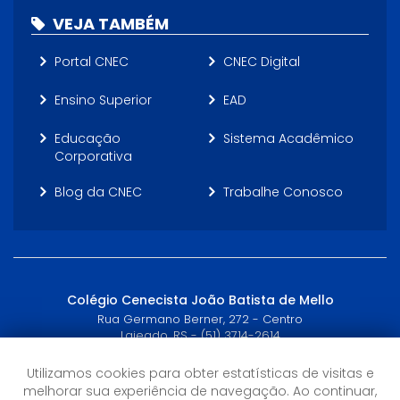
VEJA TAMBÉM
Portal CNEC
CNEC Digital
Ensino Superior
EAD
Educação
Sistema Acadêmico
Corporativa
Blog da CNEC
Trabalhe Conosco
Colégio Cenecista João Batista de Mello
Rua Germano Berner, 272 - Centro
Lajeado, RS - (51) 3714-2614
Utilizamos cookies para obter estatísticas de visitas e
Horário de Atendimento
melhorar sua experiência de navegação. Ao continuar,