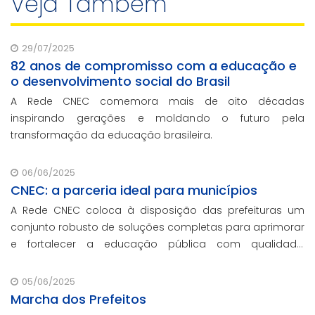
Veja Também
29/07/2025
82 anos de compromisso com a educação e
o desenvolvimento social do Brasil
A Rede CNEC comemora mais de oito décadas
inspirando gerações e moldando o futuro pela
transformação da educação brasileira.
06/06/2025
CNEC: a parceria ideal para municípios
A Rede CNEC coloca à disposição das prefeituras um
conjunto robusto de soluções completas para aprimorar
e fortalecer a educação pública com qualidade,
inovação e gestão eficiente. Mesmo para os municípios
que não participaram da Marcha dos Prefeito
05/06/2025
Marcha dos Prefeitos