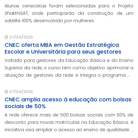
Alunas cenecistas foram selecionadas para o Projeto
ShakthiSAT, onde participarão da construção de um
satélite 100% desenvolvido por mulheres
07/04/2025
CNEC oferta MBA em Gestão Estratégica
Escolar e Universitária para seus gestores
Voltado para gestores da Educação Básica e do Ensino
Superior da rede, o curso tem como objetivo aprimorar a
atuação de gestores da rede e integra o programa de
formação continuada em serviço da instituição,
contando com o oferecimento gratuito da Re
07/04/2025
CNEC amplia acesso à educação com bolsas
sociais de 50%
A rede oferece mais de 500 bolsas sociais com 50% de
desconto para novas matrículas na Educação Básica. A
iniciativa visa ampliar o acesso ao ensino de qualidade e
promover a inclusão educacional.