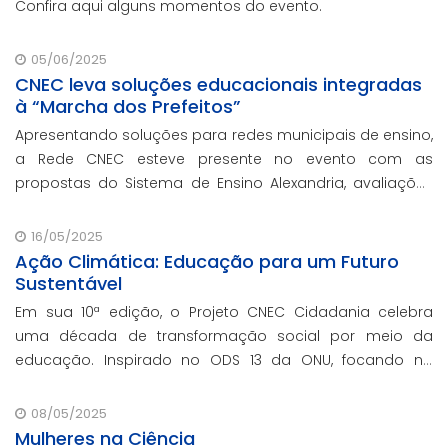
Confira aqui alguns momentos do evento.
05/06/2025
CNEC leva soluções educacionais integradas
à “Marcha dos Prefeitos”
Apresentando soluções para redes municipais de ensino,
a Rede CNEC esteve presente no evento com as
propostas do Sistema de Ensino Alexandria, avaliações
pedagógicas, formação docente, serviços de gestão
escolar e parcerias com prefeituras durante ev
16/05/2025
Ação Climática: Educação para um Futuro
Sustentável
Em sua 10ª edição, o Projeto CNEC Cidadania celebra
uma década de transformação social por meio da
educação. Inspirado no ODS 13 da ONU, focando no
enfrentamento das mudanças climáticas e na
promoção da sustentabilidade.
08/05/2025
Mulheres na Ciência