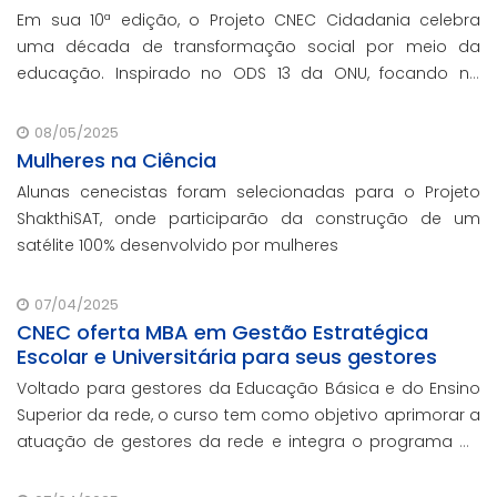
Em sua 10ª edição, o Projeto CNEC Cidadania celebra
uma década de transformação social por meio da
educação. Inspirado no ODS 13 da ONU, focando no
enfrentamento das mudanças climáticas e na
promoção da sustentabilidade.
08/05/2025
Mulheres na Ciência
Alunas cenecistas foram selecionadas para o Projeto
ShakthiSAT, onde participarão da construção de um
satélite 100% desenvolvido por mulheres
07/04/2025
CNEC oferta MBA em Gestão Estratégica
Escolar e Universitária para seus gestores
Voltado para gestores da Educação Básica e do Ensino
Superior da rede, o curso tem como objetivo aprimorar a
atuação de gestores da rede e integra o programa de
formação continuada em serviço da instituição,
contando com o oferecimento gratuito da Re