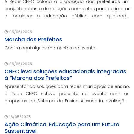
A Rede CNEC coloca à disposição das prefeituras um
conjunto robusto de soluções completas para aprimorar
e fortalecer a educação pública com qualidade,
inovação e gestão eficiente. Mesmo para os municípios
que não participaram da Marcha dos Prefeito
05/06/2025
Marcha dos Prefeitos
Confira aqui alguns momentos do evento.
05/06/2025
CNEC leva soluções educacionais integradas
à “Marcha dos Prefeitos”
Apresentando soluções para redes municipais de ensino,
a Rede CNEC esteve presente no evento com as
propostas do Sistema de Ensino Alexandria, avaliações
pedagógicas, formação docente, serviços de gestão
escolar e parcerias com prefeituras durante ev
16/05/2025
Ação Climática: Educação para um Futuro
Sustentável