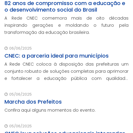
82 anos de compromisso com a educação e
o desenvolvimento social do Brasil
A Rede CNEC comemora mais de oito décadas
inspirando gerações e moldando o futuro pela
transformação da educação brasileira.
06/06/2025
CNEC: a parceria ideal para municípios
A Rede CNEC coloca à disposição das prefeituras um
conjunto robusto de soluções completas para aprimorar
e fortalecer a educação pública com qualidade,
inovação e gestão eficiente. Mesmo para os municípios
que não participaram da Marcha dos Prefeito
05/06/2025
Marcha dos Prefeitos
Confira aqui alguns momentos do evento.
05/06/2025