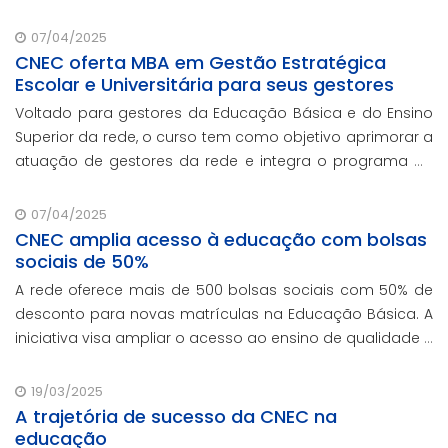
07/04/2025
CNEC oferta MBA em Gestão Estratégica
Escolar e Universitária para seus gestores
Voltado para gestores da Educação Básica e do Ensino
Superior da rede, o curso tem como objetivo aprimorar a
atuação de gestores da rede e integra o programa de
formação continuada em serviço da instituição,
contando com o oferecimento gratuito da Re
07/04/2025
CNEC amplia acesso à educação com bolsas
sociais de 50%
A rede oferece mais de 500 bolsas sociais com 50% de
desconto para novas matrículas na Educação Básica. A
iniciativa visa ampliar o acesso ao ensino de qualidade e
promover a inclusão educacional.
19/03/2025
A trajetória de sucesso da CNEC na
educação