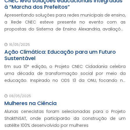
CNEC leva soluções educacionais integradas
à “Marcha dos Prefeitos”
Apresentando soluções para redes municipais de ensino,
a Rede CNEC esteve presente no evento com as
propostas do Sistema de Ensino Alexandria, avaliações
pedagógicas, formação docente, serviços de gestão
escolar e parcerias com prefeituras durante ev
16/05/2025
Ação Climática: Educação para um Futuro
Sustentável
Em sua 10ª edição, o Projeto CNEC Cidadania celebra
uma década de transformação social por meio da
educação. Inspirado no ODS 13 da ONU, focando no
enfrentamento das mudanças climáticas e na
promoção da sustentabilidade.
08/05/2025
Mulheres na Ciência
Alunas cenecistas foram selecionadas para o Projeto
ShakthiSAT, onde participarão da construção de um
satélite 100% desenvolvido por mulheres