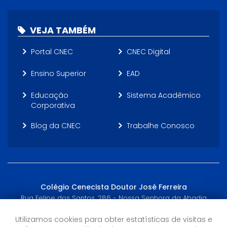
VEJA TAMBÉM
Portal CNEC
CNEC Digital
Ensino Superior
EAD
Educação
Sistema Acadêmico
Corporativa
Blog da CNEC
Trabalhe Conosco
Colégio Cenecista Doutor José Ferreira
Rua Felipe dos Santos, 286 - Nossa Senhora da Abadia
Uberaba, MG - (34) 2103-0700
Utilizamos cookies para obter estatísticas de visitas e