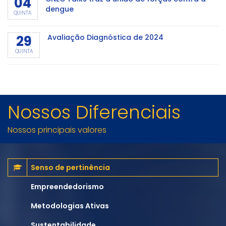
04
dengue
QUINTA
29
Avaliação Diagnóstica de 2024
QUINTA
Nossos Diferenciais
Nossos principais valores
Senso de pertinência
Empreendedorismo
Metodologias Ativas
Sustentabilidade