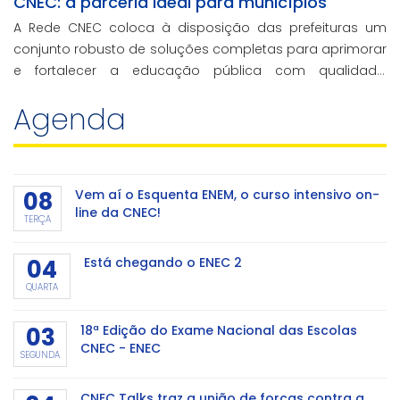
CNEC: a parceria ideal para municípios
A Rede CNEC coloca à disposição das prefeituras um
conjunto robusto de soluções completas para aprimorar
e fortalecer a educação pública com qualidade,
inovação e gestão eficiente. Mesmo para os municípios
Agenda
que não participaram da Marcha dos Prefeito
08
Vem aí o Esquenta ENEM, o curso intensivo on-
line da CNEC!
TERÇA
04
Está chegando o ENEC 2
QUARTA
03
18ª Edição do Exame Nacional das Escolas
CNEC - ENEC
SEGUNDA
CNEC Talks traz a união de forças contra a