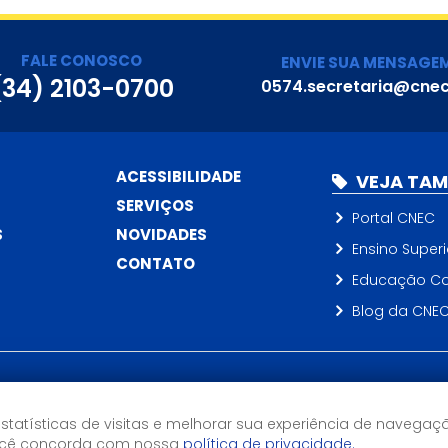
FALE CONOSCO
ENVIE SUA MENSAGE
(34) 2103-0700
0574.secretaria@cnec
ACESSIBILIDADE
VEJA TA
SERVIÇOS
Portal CNEC
S
NOVIDADES
Ensino Superi
CONTATO
Educação Co
Blog da CNE
Horário de Atendimento
7h às 17h
estatísticas de visitas e melhorar sua experiência de navegaç
você concorda com nossa
política de privacidade.