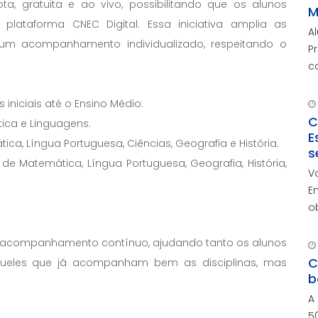
a, gratuita e ao vivo, possibilitando que os alunos
M
plataforma CNEC Digital. Essa iniciativa amplia as
A
um acompanhamento individualizado, respeitando o
P
c
m
niciais até o Ensino Médio:
C
tica e Linguagens.
E
ica, Língua Portuguesa, Ciências, Geografia e História.
s
de Matemática, Língua Portuguesa, Geografia, História,
V
E
o
r
c
m acompanhamento contínuo, ajudando tanto os alunos
c
C
queles que já acompanham bem as disciplinas, mas
b
A
5