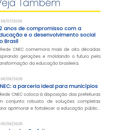
Veja Também
29/07/2025
2 anos de compromisso com a
ducação e o desenvolvimento social
o Brasil
 Rede CNEC comemora mais de oito décadas
nspirando gerações e moldando o futuro pela
ransformação da educação brasileira.
06/06/2025
NEC: a parceria ideal para municípios
 Rede CNEC coloca à disposição das prefeituras
m conjunto robusto de soluções completas
ara aprimorar e fortalecer a educação pública
om qualidade, inovação e gestão eficiente.
esmo para os municípios que não
05/06/2025
articiparam da Marcha dos Prefeito