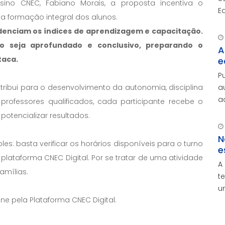
no CNEC, Fabiano Morais, a proposta incentiva o
E
a formação integral dos alunos.
a
idenciam os índices de aprendizagem e capacitação.
i
o seja aprofundado e conclusivo, preparando o
A
taca.
e
P
a
ntribui para o desenvolvimento da autonomia, disciplina
a
rofessores qualificados, cada participante recebe o
A
potencializar resultados.
e
N
s: basta verificar os horários disponíveis para o turno
e
plataforma CNEC Digital. Por se tratar de uma atividade
A
amílias.
t
u
ine pela Plataforma CNEC Digital.