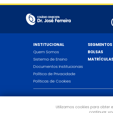
INSTITUCIONAL
SEGMENTOS
Quem Somos
BOLSAS
Sistema de Ensino
MATRÍCULA
Documentos Institucionais
Política de Privacidade
Políticas de Cookies
Colégio Cenecista Doutor José Ferreira
Rua Felipe dos Santos, 286 - Nossa Senhora da
Utilizamos cookies para obter 
Abadia
continuar, 