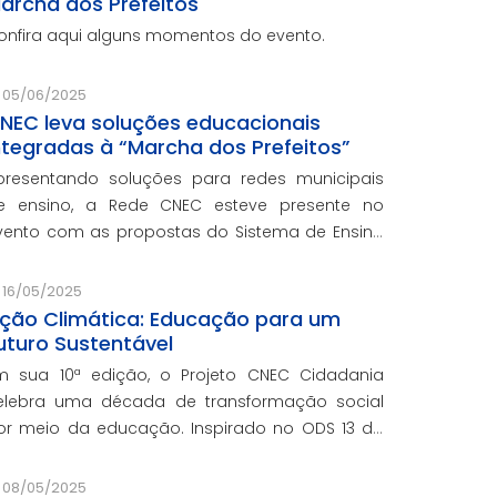
archa dos Prefeitos
onfira aqui alguns momentos do evento.
05/06/2025
NEC leva soluções educacionais
ntegradas à “Marcha dos Prefeitos”
presentando soluções para redes municipais
e ensino, a Rede CNEC esteve presente no
vento com as propostas do Sistema de Ensino
lexandria, avaliações pedagógicas, formação
ocente, serviços de gestão escolar e parcerias
16/05/2025
om prefeituras durante ev
ção Climática: Educação para um
uturo Sustentável
m sua 10ª edição, o Projeto CNEC Cidadania
elebra uma década de transformação social
or meio da educação. Inspirado no ODS 13 da
NU, focando no enfrentamento das mudanças
limáticas e na promoção da sustentabilidade.
08/05/2025