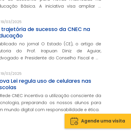
ducação Básica. A iniciativa visa ampliar o
cesso ao ensino de qualidade e promover a
nclusão educacional.
19/03/2025
 trajetória de sucesso da CNEC na
ducação
ublicado no jornal O Estado (CE), o artigo de
utoria do Prof. Irapuan Diniz de Aguiar,
dvogado e Presidente do Conselho Fiscal e de
ssuntos Econômicos da CNEC, aborda a história
 o impacto cenecista na educação brasileira.
19/03/2025
ova Lei regula uso de celulares nas
scolas
 Rede CNEC incentiva a utilização consciente da
ecnologia, preparando os nossos alunos para
m mundo digital com responsabilidade e ética.
Agende uma visita