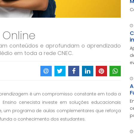
M
C
 Online
C
i
forçam conteúdos e aprofundam o aprendizado
A
Médio em toda a rede CNEC.
d
e
A
d
c
A
F
o-aprendizagem é um compromisso constante em toda a
E
 Ensino cenecista investe em soluções educacionais
c
ne, um programa de aulas complementares que reforça
p
ofunda o conhecimento dos estudantes.
O
c