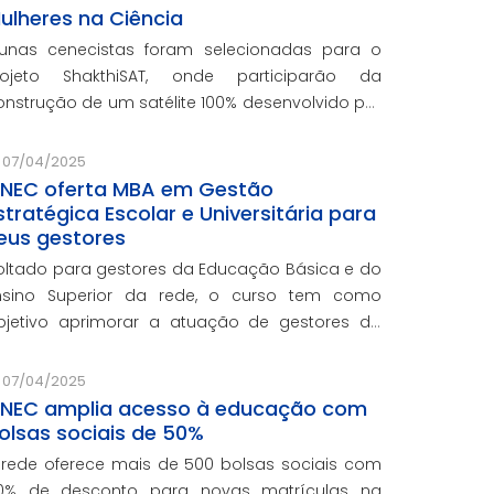
ulheres na Ciência
lunas cenecistas foram selecionadas para o
rojeto ShakthiSAT, onde participarão da
onstrução de um satélite 100% desenvolvido por
ulheres
07/04/2025
NEC oferta MBA em Gestão
stratégica Escolar e Universitária para
eus gestores
oltado para gestores da Educação Básica e do
nsino Superior da rede, o curso tem como
bjetivo aprimorar a atuação de gestores da
ede e integra o programa de formação
ontinuada em serviço da instituição, contando
07/04/2025
om o oferecimento gratuito da Re
NEC amplia acesso à educação com
olsas sociais de 50%
 rede oferece mais de 500 bolsas sociais com
0% de desconto para novas matrículas na