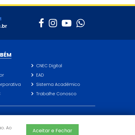
M
.br
MBÉM
CNEC Digital
or
EAD
rporativa
Sistema Acadêmico
C
Trabalhe Conosco
©2026 CNEC - Todos os direitos reservados
ão. Ao
Sistema de Ensino CNEC
Aceitar e Fechar