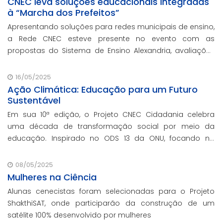
CNEC leva soluções educacionais integradas
à “Marcha dos Prefeitos”
Apresentando soluções para redes municipais de ensino,
a Rede CNEC esteve presente no evento com as
propostas do Sistema de Ensino Alexandria, avaliações
pedagógicas, formação docente, serviços de gestão
escolar e parcerias com prefeituras durante ev
16/05/2025
Ação Climática: Educação para um Futuro
Sustentável
Em sua 10ª edição, o Projeto CNEC Cidadania celebra
uma década de transformação social por meio da
educação. Inspirado no ODS 13 da ONU, focando no
enfrentamento das mudanças climáticas e na
promoção da sustentabilidade.
08/05/2025
Mulheres na Ciência
Alunas cenecistas foram selecionadas para o Projeto
ShakthiSAT, onde participarão da construção de um
satélite 100% desenvolvido por mulheres