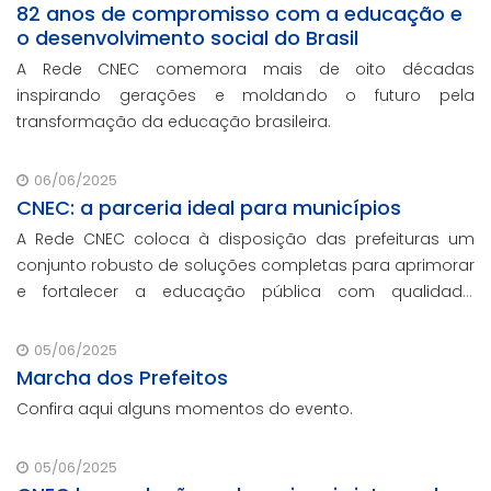
82 anos de compromisso com a educação e
o desenvolvimento social do Brasil
A Rede CNEC comemora mais de oito décadas
inspirando gerações e moldando o futuro pela
transformação da educação brasileira.
06/06/2025
CNEC: a parceria ideal para municípios
A Rede CNEC coloca à disposição das prefeituras um
conjunto robusto de soluções completas para aprimorar
e fortalecer a educação pública com qualidade,
inovação e gestão eficiente. Mesmo para os municípios
que não participaram da Marcha dos Prefeito
05/06/2025
Marcha dos Prefeitos
Confira aqui alguns momentos do evento.
05/06/2025