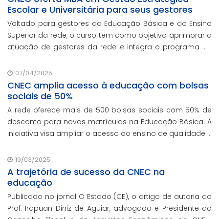
Escolar e Universitária para seus gestores
Voltado para gestores da Educação Básica e do Ensino
Superior da rede, o curso tem como objetivo aprimorar a
atuação de gestores da rede e integra o programa de
formação continuada em serviço da instituição,
contando com o oferecimento gratuito da Re
07/04/2025
CNEC amplia acesso à educação com bolsas
sociais de 50%
A rede oferece mais de 500 bolsas sociais com 50% de
desconto para novas matrículas na Educação Básica. A
iniciativa visa ampliar o acesso ao ensino de qualidade e
promover a inclusão educacional.
19/03/2025
A trajetória de sucesso da CNEC na
educação
Publicado no jornal O Estado (CE), o artigo de autoria do
Prof. Irapuan Diniz de Aguiar, advogado e Presidente do