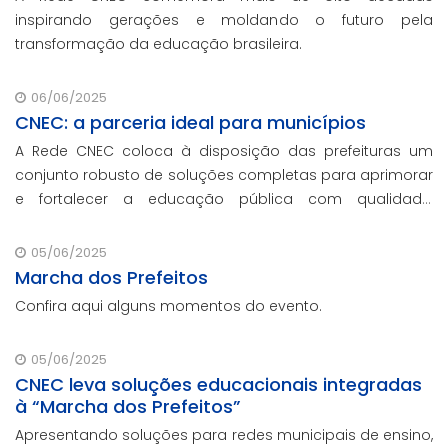
inspirando gerações e moldando o futuro pela
transformação da educação brasileira.
06/06/2025
CNEC: a parceria ideal para municípios
A Rede CNEC coloca à disposição das prefeituras um
conjunto robusto de soluções completas para aprimorar
e fortalecer a educação pública com qualidade,
inovação e gestão eficiente. Mesmo para os municípios
que não participaram da Marcha dos Prefeito
05/06/2025
Marcha dos Prefeitos
Confira aqui alguns momentos do evento.
05/06/2025
CNEC leva soluções educacionais integradas
à “Marcha dos Prefeitos”
Apresentando soluções para redes municipais de ensino,