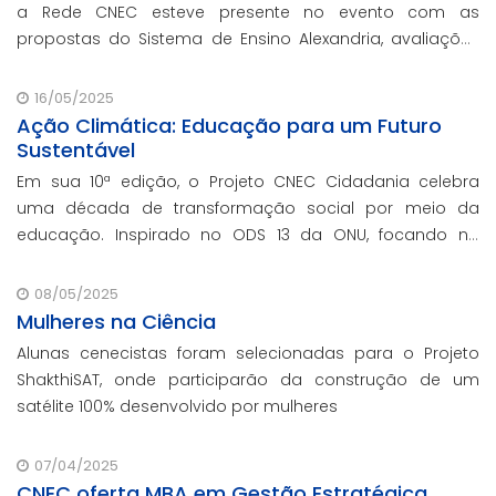
a Rede CNEC esteve presente no evento com as
propostas do Sistema de Ensino Alexandria, avaliações
pedagógicas, formação docente, serviços de gestão
escolar e parcerias com prefeituras durante ev
16/05/2025
Ação Climática: Educação para um Futuro
Sustentável
Em sua 10ª edição, o Projeto CNEC Cidadania celebra
uma década de transformação social por meio da
educação. Inspirado no ODS 13 da ONU, focando no
enfrentamento das mudanças climáticas e na
promoção da sustentabilidade.
08/05/2025
Mulheres na Ciência
Alunas cenecistas foram selecionadas para o Projeto
ShakthiSAT, onde participarão da construção de um
satélite 100% desenvolvido por mulheres
07/04/2025
CNEC oferta MBA em Gestão Estratégica