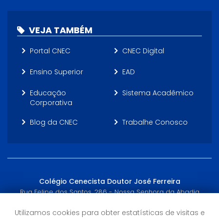
VEJA TAMBÉM
Portal CNEC
CNEC Digital
Ensino Superior
EAD
Educação
Sistema Acadêmico
Corporativa
Blog da CNEC
Trabalhe Conosco
Colégio Cenecista Doutor José Ferreira
Rua Felipe dos Santos, 286 - Nossa Senhora da Abadia
Uberaba, MG - (34) 2103-0700
Utilizamos cookies para obter estatísticas de visitas e