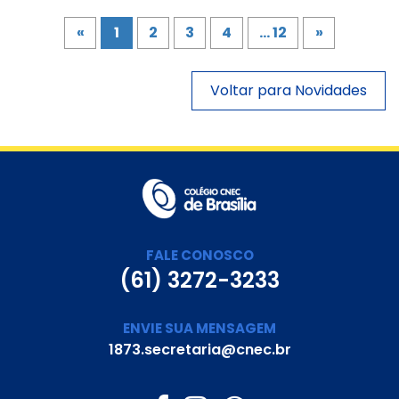
«
1
2
3
4
... 12
»
Voltar para Novidades
FALE CONOSCO
(61) 3272-3233
ENVIE SUA MENSAGEM
1873.secretaria@cnec.br