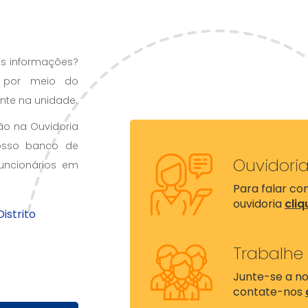
as informações?
o por meio do
ente na unidade.
o na Ouvidoria
nosso banco de
Ouvidori
uncionários em
Para falar c
ouvidoria
cliq
istrito
Trabalhe
Junte-se a no
contate-nos