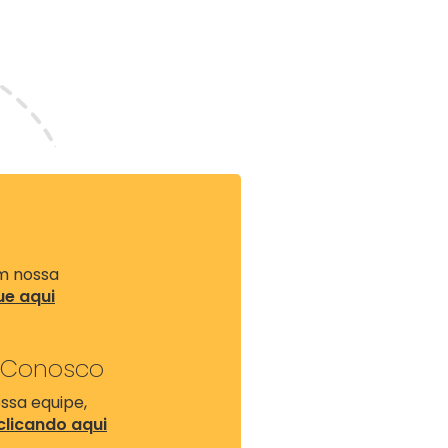
a
om nossa
ue aqui
 Conosco
ssa equipe,
clicando aqui