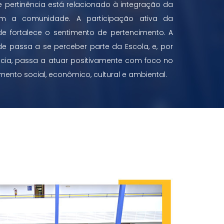
 pertinência está relacionado à integração da
m a comunidade. A participação ativa da
 fortalece o sentimento de pertencimento. A
 passa a se perceber parte da Escola, e, por
ia, passa a atuar positivamente com foco no
mento social, econômico, cultural e ambiental.