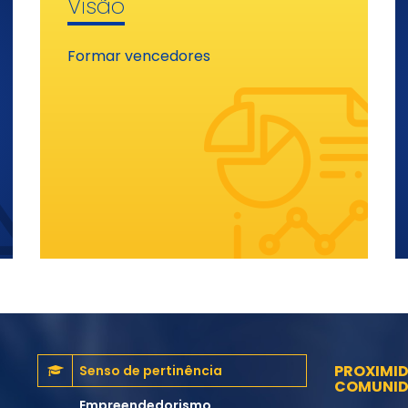
Visão
Formar vencedores
PROXIMID
Senso de pertinência
COMUNID
Empreendedorismo