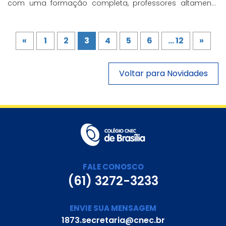
com uma formação completa, professores altamente
qualificados e um compromisso com a formação ética
e humanizada.
«
1
2
3
4
5
6
... 12
»
Voltar para Novidades
FALE CONOSCO
(61) 3272-3233
ENVIE SUA MENSAGEM
1873.secretaria@cnec.br