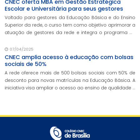
CNEC oferta MBA em Gestão Estratégica
Escolar e Universitária para seus gestores
Voltado para gestores da Educação Básica e do Ensino
Superior da rede, o curso tem como objetivo aprimorar a
atuação de gestores da rede e integra o programa de
formação continuada em serviço da instituição,
contando com o oferecimento gratuito da Re
07/04/2025
CNEC amplia acesso à educação com bolsas
sociais de 50%
A rede oferece mais de 500 bolsas sociais com 50% de
desconto para novas matrículas na Educação Básica. A
iniciativa visa ampliar o acesso ao ensino de qualidade e
promover a inclusão educacional.