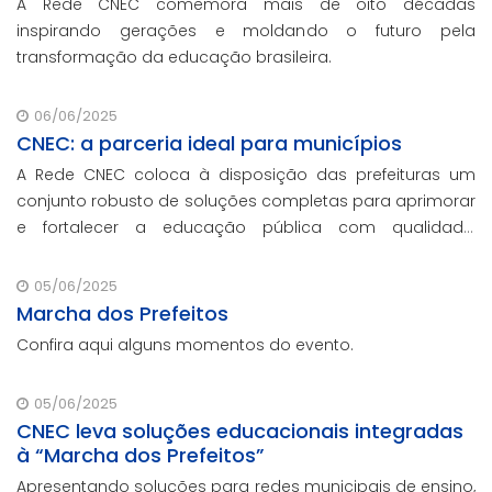
A Rede CNEC comemora mais de oito décadas
inspirando gerações e moldando o futuro pela
transformação da educação brasileira.
06/06/2025
CNEC: a parceria ideal para municípios
A Rede CNEC coloca à disposição das prefeituras um
conjunto robusto de soluções completas para aprimorar
e fortalecer a educação pública com qualidade,
inovação e gestão eficiente. Mesmo para os municípios
que não participaram da Marcha dos Prefeito
05/06/2025
Marcha dos Prefeitos
Confira aqui alguns momentos do evento.
05/06/2025
CNEC leva soluções educacionais integradas
à “Marcha dos Prefeitos”
Apresentando soluções para redes municipais de ensino,