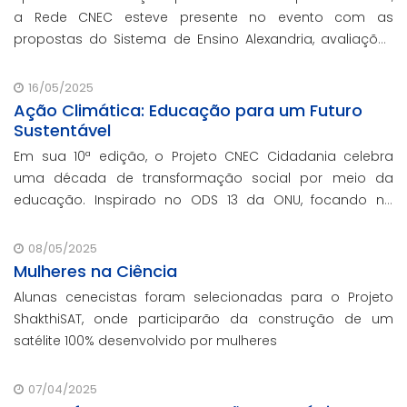
a Rede CNEC esteve presente no evento com as
propostas do Sistema de Ensino Alexandria, avaliações
pedagógicas, formação docente, serviços de gestão
escolar e parcerias com prefeituras durante ev
16/05/2025
Ação Climática: Educação para um Futuro
Sustentável
Em sua 10ª edição, o Projeto CNEC Cidadania celebra
uma década de transformação social por meio da
educação. Inspirado no ODS 13 da ONU, focando no
enfrentamento das mudanças climáticas e na
promoção da sustentabilidade.
08/05/2025
Mulheres na Ciência
Alunas cenecistas foram selecionadas para o Projeto
ShakthiSAT, onde participarão da construção de um
satélite 100% desenvolvido por mulheres
07/04/2025