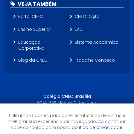
VEJA TAMBÉM
Portal CNEC
CNEC Digital
Ensino Superior
EAD
Educação
Sistema Acadêmico
Corporativa
Blog da CNEC
Trabalhe Conosco
Colégio CNEC Brasília
SGAN 608 Módulo D, Asa Norte
Brasília, DF - (61) 3272-3233
Utilizamos cookies para obter estatísticas de visitas e
melhorar sua experiência de navegação. Ao continuar,
Horário de Atendimento
você concorda com nossa
política de privacidade.
7h30 às 18h