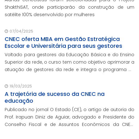
ShakthiSAT, onde participarão da construção de um
satélite 100% desenvolvido por mulheres
07/04/2025
CNEC oferta MBA em Gestão Estratégica
Escolar e Universitária para seus gestores
Voltado para gestores da Educação Básica e do Ensino
Superior da rede, o curso tem como objetivo aprimorar a
atuação de gestores da rede e integra o programa de
formação continuada em serviço da instituição,
contando com o oferecimento gratuito da Re
19/03/2025
A trajetória de sucesso da CNEC na
educação
Publicado no jornal O Estado (CE), o artigo de autoria do
Prof. Irapuan Diniz de Aguiar, advogado e Presidente do
Conselho Fiscal e de Assuntos Econômicos da CNEC,
aborda a história e o impacto cenecista na educação