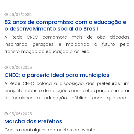
29/07/2025
82 anos de compromisso com a educação e
o desenvolvimento social do Brasil
A Rede CNEC comemora mais de oito décadas
inspirando gerações e moldando o futuro pela
transformação da educação brasileira.
06/06/2025
CNEC: a parceria ideal para municípios
A Rede CNEC coloca à disposição das prefeituras um
conjunto robusto de soluções completas para aprimorar
e fortalecer a educação pública com qualidade,
inovação e gestão eficiente. Mesmo para os municípios
que não participaram da Marcha dos Prefeito
05/06/2025
Marcha dos Prefeitos
Confira aqui alguns momentos do evento.