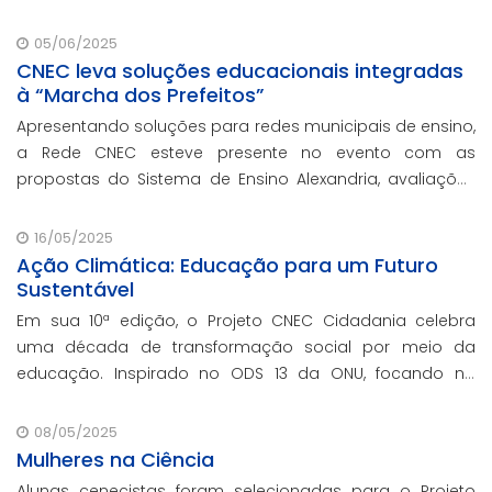
05/06/2025
CNEC leva soluções educacionais integradas
à “Marcha dos Prefeitos”
Apresentando soluções para redes municipais de ensino,
a Rede CNEC esteve presente no evento com as
propostas do Sistema de Ensino Alexandria, avaliações
pedagógicas, formação docente, serviços de gestão
escolar e parcerias com prefeituras durante ev
16/05/2025
Ação Climática: Educação para um Futuro
Sustentável
Em sua 10ª edição, o Projeto CNEC Cidadania celebra
uma década de transformação social por meio da
educação. Inspirado no ODS 13 da ONU, focando no
enfrentamento das mudanças climáticas e na
promoção da sustentabilidade.
08/05/2025
Mulheres na Ciência
Alunas cenecistas foram selecionadas para o Projeto