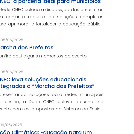
NEC: a parceria ideal para municípios
 Rede CNEC coloca à disposição das prefeituras
m conjunto robusto de soluções completas
ara aprimorar e fortalecer a educação pública
om qualidade, inovação e gestão eficiente.
esmo para os municípios que não
05/06/2025
articiparam da Marcha dos Prefeito
archa dos Prefeitos
onfira aqui alguns momentos do evento.
05/06/2025
NEC leva soluções educacionais
ntegradas à “Marcha dos Prefeitos”
presentando soluções para redes municipais
e ensino, a Rede CNEC esteve presente no
vento com as propostas do Sistema de Ensino
lexandria, avaliações pedagógicas, formação
ocente, serviços de gestão escolar e parcerias
16/05/2025
om prefeituras durante ev
ção Climática: Educação para um