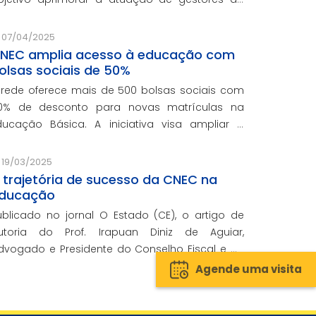
ede e integra o programa de formação
ontinuada em serviço da instituição, contando
07/04/2025
om o oferecimento gratuito da Re
NEC amplia acesso à educação com
olsas sociais de 50%
 rede oferece mais de 500 bolsas sociais com
0% de desconto para novas matrículas na
ducação Básica. A iniciativa visa ampliar o
cesso ao ensino de qualidade e promover a
nclusão educacional.
19/03/2025
 trajetória de sucesso da CNEC na
ducação
ublicado no jornal O Estado (CE), o artigo de
utoria do Prof. Irapuan Diniz de Aguiar,
dvogado e Presidente do Conselho Fiscal e de
ssuntos Econômicos da CNEC, aborda a história
Agende uma visita
 o impacto cenecista na educação brasileira.