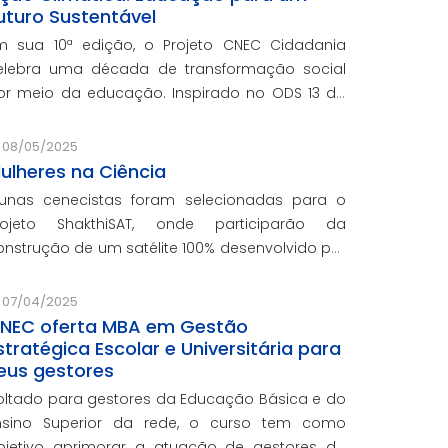
uturo Sustentável
m sua 10ª edição, o Projeto CNEC Cidadania
elebra uma década de transformação social
or meio da educação. Inspirado no ODS 13 da
NU, focando no enfrentamento das mudanças
limáticas e na promoção da sustentabilidade.
08/05/2025
ulheres na Ciência
lunas cenecistas foram selecionadas para o
rojeto ShakthiSAT, onde participarão da
onstrução de um satélite 100% desenvolvido por
ulheres
07/04/2025
NEC oferta MBA em Gestão
stratégica Escolar e Universitária para
eus gestores
oltado para gestores da Educação Básica e do
nsino Superior da rede, o curso tem como
bjetivo aprimorar a atuação de gestores da