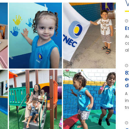
E
A
c
a
a
8
e
d
A
i
t