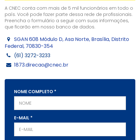
A CNEC conta com mais de 5 mil funcionários em todo o
país. Você pode fazer parte dessa rede de profissionais.
Preencha o formulário a seguir com suas informações,
que ficarão em nosso banco de dados.
SGAN 608 Módulo D, Asa Norte, Brasília, Distrito
Federal, 70830-354
(61) 3272-3233
1873.direcao@cnec.br
NOME COMPLETO
*
E-MAIL
*