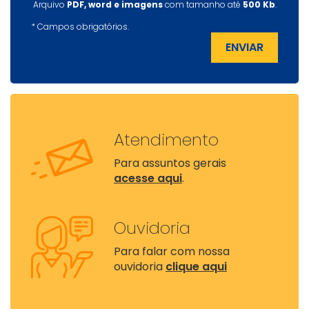
Arquivo
PDF, word e imagens
com tamanho até
500 Kb
.
*
Campos obrigatórios.
ENVIAR
Atendimento
Para assuntos gerais
acesse aqui
.
Ouvidoria
Para falar com nossa
ouvidoria
clique aqui