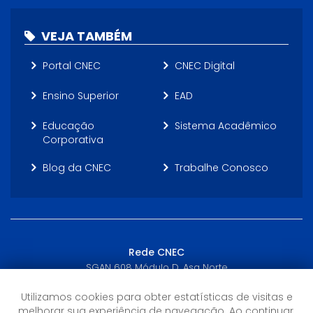
VEJA TAMBÉM
Portal CNEC
CNEC Digital
Ensino Superior
EAD
Educação
Sistema Acadêmico
Corporativa
Blog da CNEC
Trabalhe Conosco
Rede CNEC
SGAN 608 Módulo D, Asa Norte
Brasília, DF - (61) 3272-3233
Utilizamos cookies para obter estatísticas de visitas e
melhorar sua experiência de navegação. Ao continuar,