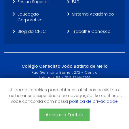
Ensino Superior
EAD
Educação
Sistema Acadêmico
Corporativa
Blog da CNEC
Trabalhe Conosco
Colégio Cenecista João Batista de Mello
Rua Germano Berner, 272 - Centro
Lajeado, RS - (51) 3714-2614
Utilizamos cookies para obter estatísticas de visitas e
Horário de Atendimento
melhorar sua experiência de navegação. Ao continuar,
7h às 12h
você concorda com nossa
política de privacidade.
13h às 17h
Aceitar e Fechar
©2026 CNEC - Todos os direitos reservados
Sistema de Ensino CNEC