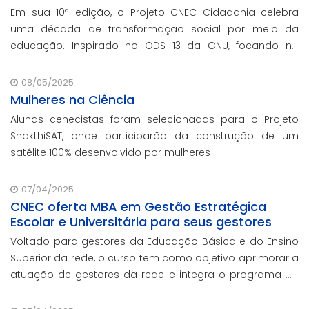
Em sua 10ª edição, o Projeto CNEC Cidadania celebra
uma década de transformação social por meio da
educação. Inspirado no ODS 13 da ONU, focando no
enfrentamento das mudanças climáticas e na
promoção da sustentabilidade.
08/05/2025
Mulheres na Ciência
Alunas cenecistas foram selecionadas para o Projeto
ShakthiSAT, onde participarão da construção de um
satélite 100% desenvolvido por mulheres
07/04/2025
CNEC oferta MBA em Gestão Estratégica
Escolar e Universitária para seus gestores
Voltado para gestores da Educação Básica e do Ensino
Superior da rede, o curso tem como objetivo aprimorar a
atuação de gestores da rede e integra o programa de
formação continuada em serviço da instituição,
contando com o oferecimento gratuito da Re