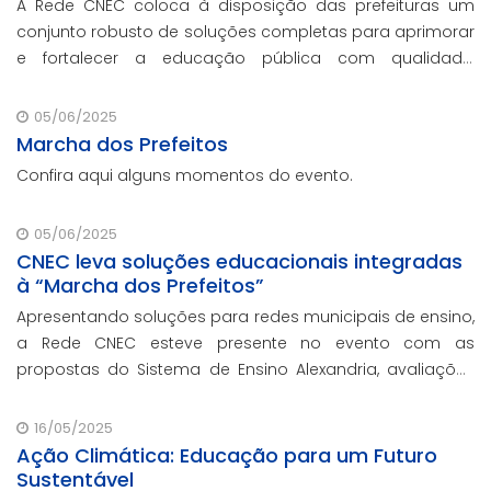
A Rede CNEC coloca à disposição das prefeituras um
conjunto robusto de soluções completas para aprimorar
e fortalecer a educação pública com qualidade,
inovação e gestão eficiente. Mesmo para os municípios
que não participaram da Marcha dos Prefeito
05/06/2025
Marcha dos Prefeitos
Confira aqui alguns momentos do evento.
05/06/2025
CNEC leva soluções educacionais integradas
à “Marcha dos Prefeitos”
Apresentando soluções para redes municipais de ensino,
a Rede CNEC esteve presente no evento com as
propostas do Sistema de Ensino Alexandria, avaliações
pedagógicas, formação docente, serviços de gestão
escolar e parcerias com prefeituras durante ev
16/05/2025
Ação Climática: Educação para um Futuro
Sustentável