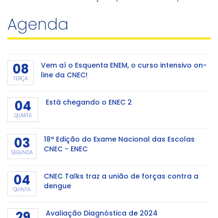
inovação e gestão eficiente. Mesmo para os municípios
Agenda
que não participaram da Marcha dos Prefeito
08
Vem aí o Esquenta ENEM, o curso intensivo on-
line da CNEC!
TERÇA
04
Está chegando o ENEC 2
QUARTA
03
18ª Edição do Exame Nacional das Escolas
CNEC - ENEC
SEGUNDA
04
CNEC Talks traz a união de forças contra a
dengue
QUINTA
29
Avaliação Diagnóstica de 2024