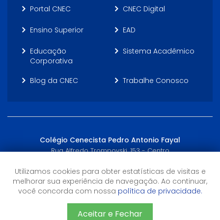
Portal CNEC
CNEC Digital
Ensino Superior
EAD
Educação
Sistema Acadêmico
Corporativa
Blog da CNEC
Trabalhe Conosco
Colégio Cenecista Pedro Antonio Fayal
Rua Alfredo Trompovski, 153 - Centro
Itajaí, SC - (47) 3249-5200
Utilizamos cookies para obter estatísticas de visitas e
melhorar sua experiência de navegação. Ao continuar,
Horário de Atendimento
você concorda com nossa
política de privacidade.
7h às 22h
Aceitar e Fechar
©2026 CNEC - Todos os direitos reservados