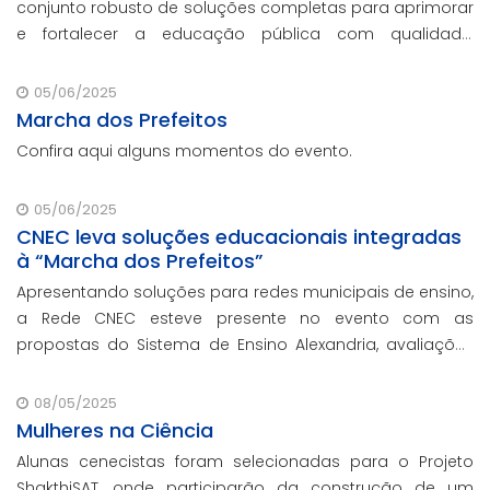
conjunto robusto de soluções completas para aprimorar
e fortalecer a educação pública com qualidade,
inovação e gestão eficiente. Mesmo para os municípios
que não participaram da Marcha dos Prefeito
05/06/2025
Marcha dos Prefeitos
Confira aqui alguns momentos do evento.
05/06/2025
CNEC leva soluções educacionais integradas
à “Marcha dos Prefeitos”
Apresentando soluções para redes municipais de ensino,
a Rede CNEC esteve presente no evento com as
propostas do Sistema de Ensino Alexandria, avaliações
pedagógicas, formação docente, serviços de gestão
escolar e parcerias com prefeituras durante ev
08/05/2025
Mulheres na Ciência
Alunas cenecistas foram selecionadas para o Projeto
ShakthiSAT, onde participarão da construção de um