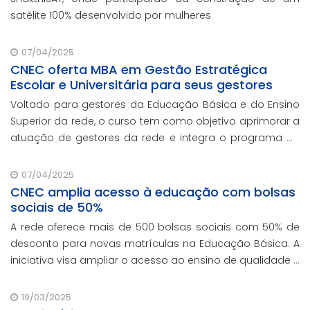
satélite 100% desenvolvido por mulheres
07/04/2025
CNEC oferta MBA em Gestão Estratégica
Escolar e Universitária para seus gestores
Voltado para gestores da Educação Básica e do Ensino
Superior da rede, o curso tem como objetivo aprimorar a
atuação de gestores da rede e integra o programa de
formação continuada em serviço da instituição,
contando com o oferecimento gratuito da Re
07/04/2025
CNEC amplia acesso à educação com bolsas
sociais de 50%
A rede oferece mais de 500 bolsas sociais com 50% de
desconto para novas matrículas na Educação Básica. A
iniciativa visa ampliar o acesso ao ensino de qualidade e
promover a inclusão educacional.
19/03/2025