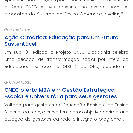
a Rede CNEC esteve presente no evento com as
propostas do Sistema de Ensino Alexandria, avaliações
pedagógicas, formação docente, serviços de gestão
escolar e parcerias com prefeituras durante ev
16/05/2025
Ação Climática: Educação para um Futuro
Sustentável
Em sua 10ª edição, o Projeto CNEC Cidadania celebra
uma década de transformação social por meio da
educação. Inspirado no ODS 13 da ONU, focando no
enfrentamento das mudanças climáticas e na
promoção da sustentabilidade.
07/04/2025
CNEC oferta MBA em Gestão Estratégica
Escolar e Universitária para seus gestores
Voltado para gestores da Educação Básica e do Ensino
Superior da rede, o curso tem como objetivo aprimorar a
atuação de gestores da rede e integra o programa de
formação continuada em serviço da instituição,