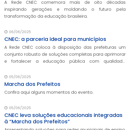
A Rede CNEC comemora mais de oito décadas
inspirando gerações e moldando o futuro pela
transformação da educação brasileira.
06/06/2025
CNEC: a parceria ideal para municípios
A Rede CNEC coloca à disposição das prefeituras um
conjunto robusto de soluções completas para aprimorar
e fortalecer a educação pública com qualidade,
inovação e gestão eficiente. Mesmo para os municípios
que não participaram da Marcha dos Prefeito
05/06/2025
Marcha dos Prefeitos
Confira aqui alguns momentos do evento.
05/06/2025
CNEC leva soluções educacionais integradas
à “Marcha dos Prefeitos”
Apresentando soluções para redes municipais de ensino,