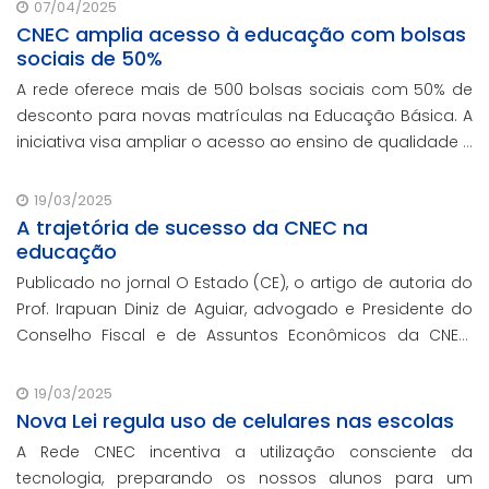
contando com o oferecimento gratuito da Re
07/04/2025
CNEC amplia acesso à educação com bolsas
sociais de 50%
A rede oferece mais de 500 bolsas sociais com 50% de
desconto para novas matrículas na Educação Básica. A
iniciativa visa ampliar o acesso ao ensino de qualidade e
promover a inclusão educacional.
19/03/2025
A trajetória de sucesso da CNEC na
educação
Publicado no jornal O Estado (CE), o artigo de autoria do
Prof. Irapuan Diniz de Aguiar, advogado e Presidente do
Conselho Fiscal e de Assuntos Econômicos da CNEC,
aborda a história e o impacto cenecista na educação
brasileira.
19/03/2025
Nova Lei regula uso de celulares nas escolas
A Rede CNEC incentiva a utilização consciente da
tecnologia, preparando os nossos alunos para um