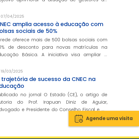
ede e integra o programa de formação
ontinuada em serviço da instituição, contando
07/04/2025
om o oferecimento gratuito da Re
NEC amplia acesso à educação com
olsas sociais de 50%
 rede oferece mais de 500 bolsas sociais com
0% de desconto para novas matrículas na
ducação Básica. A iniciativa visa ampliar o
cesso ao ensino de qualidade e promover a
nclusão educacional.
19/03/2025
 trajetória de sucesso da CNEC na
ducação
ublicado no jornal O Estado (CE), o artigo de
utoria do Prof. Irapuan Diniz de Aguiar,
dvogado e Presidente do Conselho Fiscal e de
ssuntos Econômicos da CNEC, aborda a história
Agende uma visita
 o impacto cenecista na educação brasileira.