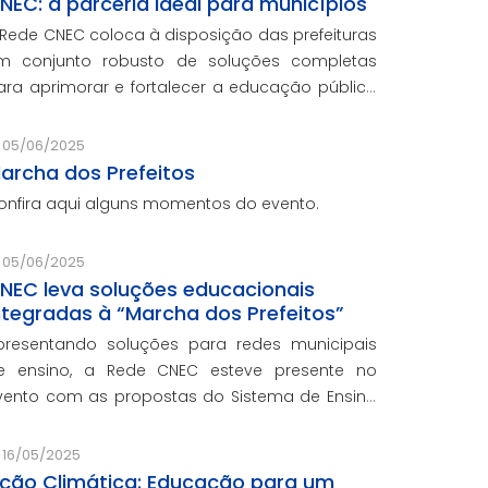
NEC: a parceria ideal para municípios
 Rede CNEC coloca à disposição das prefeituras
m conjunto robusto de soluções completas
ara aprimorar e fortalecer a educação pública
om qualidade, inovação e gestão eficiente.
esmo para os municípios que não
05/06/2025
articiparam da Marcha dos Prefeito
archa dos Prefeitos
onfira aqui alguns momentos do evento.
05/06/2025
NEC leva soluções educacionais
ntegradas à “Marcha dos Prefeitos”
presentando soluções para redes municipais
e ensino, a Rede CNEC esteve presente no
vento com as propostas do Sistema de Ensino
lexandria, avaliações pedagógicas, formação
ocente, serviços de gestão escolar e parcerias
16/05/2025
om prefeituras durante ev
ção Climática: Educação para um