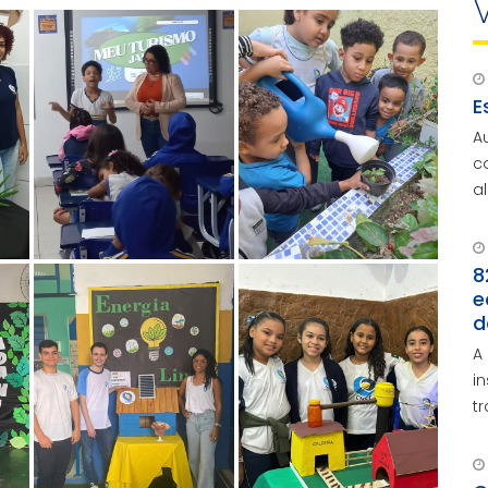
E
A
c
a
a
8
e
d
A
i
t