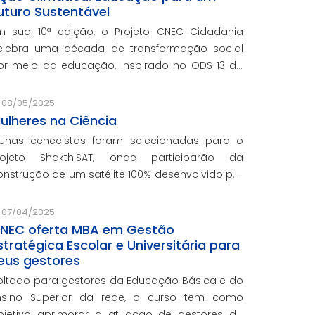
uturo Sustentável
m sua 10ª edição, o Projeto CNEC Cidadania
elebra uma década de transformação social
or meio da educação. Inspirado no ODS 13 da
NU, focando no enfrentamento das mudanças
limáticas e na promoção da sustentabilidade.
08/05/2025
ulheres na Ciência
lunas cenecistas foram selecionadas para o
rojeto ShakthiSAT, onde participarão da
onstrução de um satélite 100% desenvolvido por
ulheres
07/04/2025
NEC oferta MBA em Gestão
stratégica Escolar e Universitária para
eus gestores
oltado para gestores da Educação Básica e do
nsino Superior da rede, o curso tem como
bjetivo aprimorar a atuação de gestores da