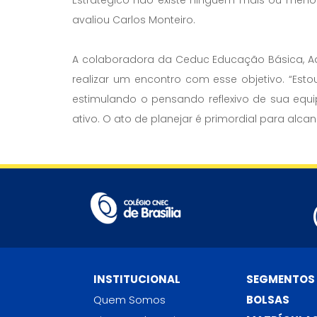
avaliou Carlos Monteiro.
A colaboradora da Ceduc Educação Básica, Ad
realizar um encontro com esse objetivo. “Esto
estimulando o pensando reflexivo de sua equ
ativo. O ato de planejar é primordial para alcan
INSTITUCIONAL
SEGMENTOS
Quem Somos
BOLSAS