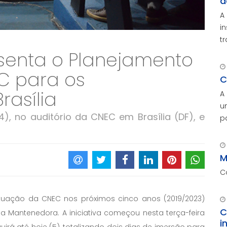
d
A
i
t
enta o Planejamento
C para os
C
rasília
A
u
4), no auditório da CNEC em Brasília (DF), e
p
c
M
p
M
C
atuação da CNEC nos próximos cinco anos (2019/2023)
C
 Mantenedora. A iniciativa começou nesta terça-feira
i
guirá até hoje (5), totalizando dois dias de imersão para