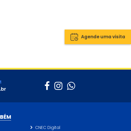
Agende uma visita
M
.br
MBÉM
CNEC Digital