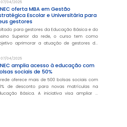
07/04/2025
NEC oferta MBA em Gestão
stratégica Escolar e Universitária para
eus gestores
oltado para gestores da Educação Básica e do
nsino Superior da rede, o curso tem como
bjetivo aprimorar a atuação de gestores da
ede e integra o programa de formação
ontinuada em serviço da instituição, contando
07/04/2025
om o oferecimento gratuito da Re
NEC amplia acesso à educação com
olsas sociais de 50%
 rede oferece mais de 500 bolsas sociais com
0% de desconto para novas matrículas na
ducação Básica. A iniciativa visa ampliar o
cesso ao ensino de qualidade e promover a
nclusão educacional.