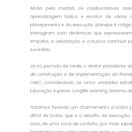
Ainda pela manhã, os colaboradores assis
aprendizagem lúdica e escritor de várias o
planejamento e da execução: planejar é mágico
interagiram com dinâmicas que expressaram
empatia, a valorização e a busca contínua p
sucedido.
Já no período da tarde, o diretor presidente d
de construção e de implementação do Planeja
CNEC, considerando as cinco unidades estrat
Educação Superior, Longlife Learning, Sistema de
“Estamos fazendo um chamamento a todos pa
difícil de todos, que é o desafio da execução.
ciclo, de uma zona de conforto, por mais expan
Estratégico não existe ninguém mais ou menos