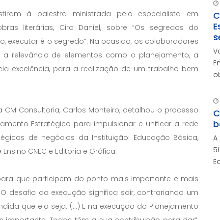
tiram à palestra ministrada pelo especialista em
C
E
bras literárias, Ciro Daniel, sobre “Os segredos do
s
, executar é o segredo”. Na ocasião, os colaboradores
V
 a relevância de elementos como o planejamento, a
E
ela excelência, para a realização de um trabalho bem
o
r
c
a CM Consultoria, Carlos Monteiro, detalhou o processo
c
C
b
mento Estratégico para impulsionar e unificar a rede
égicas de negócios da Instituição: Educação Básica,
A
5
 Ensino CNEC e Editoria e Gráfica.
E
a
ra que participem do ponto mais importante e mais
i
 O desafio da execução significa sair, contrariando um
dida que ela seja. (...) E na execução do Planejamento
 importante. Todos têm a sua contribuição para dar”,