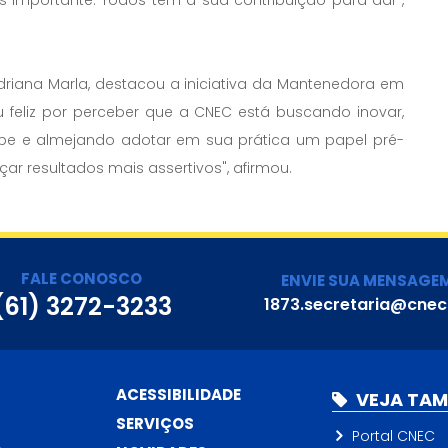
riana Marla, destacou a iniciativa da Mantenedora em
u feliz por perceber que a CNEC está buscando inovar,
ipe e almejando adotar em sua prática um papel pré-
çar resultados mais assertivos", afirmou.
FALE CONOSCO
ENVIE SUA MENSAGE
(61) 3272-3233
1873.secretaria@cnec
ACESSIBILIDADE
VEJA TA
SERVIÇOS
Portal CNEC