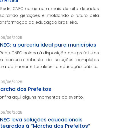
o Brasil
 Rede CNEC comemora mais de oito décadas
nspirando gerações e moldando o futuro pela
ransformação da educação brasileira.
06/06/2025
NEC: a parceria ideal para municípios
 Rede CNEC coloca à disposição das prefeituras
m conjunto robusto de soluções completas
ara aprimorar e fortalecer a educação pública
om qualidade, inovação e gestão eficiente.
esmo para os municípios que não
05/06/2025
articiparam da Marcha dos Prefeito
archa dos Prefeitos
onfira aqui alguns momentos do evento.
05/06/2025
NEC leva soluções educacionais
ntegradas à “Marcha dos Prefeitos”