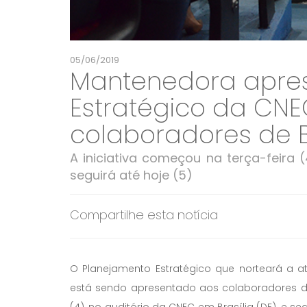
05/06/2019
Mantenedora apres
Estratégico da CNE
colaboradores de B
A iniciativa começou na terça-feira (
seguirá até hoje (5)
Compartilhe esta notícia
O Planejamento Estratégico que norteará a 
está sendo apresentado aos colaboradores da
(4), no auditório da CNEC em Brasília (DF), e se