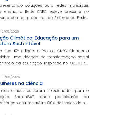
presentando soluções para redes municipais
e ensino, a Rede CNEC esteve presente no
vento com as propostas do Sistema de Ensino
lexandria, avaliações pedagógicas, formação
ocente, serviços de gestão escolar e parcerias
16/05/2025
om prefeituras durante ev
ção Climática: Educação para um
uturo Sustentável
m sua 10ª edição, o Projeto CNEC Cidadania
elebra uma década de transformação social
or meio da educação. Inspirado no ODS 13 da
NU, focando no enfrentamento das mudanças
limáticas e na promoção da sustentabilidade.
08/05/2025
ulheres na Ciência
lunas cenecistas foram selecionadas para o
rojeto ShakthiSAT, onde participarão da
onstrução de um satélite 100% desenvolvido por
ulheres