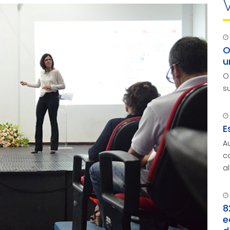
O
u
O
s
E
A
c
a
a
8
e