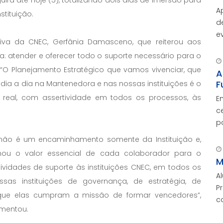
A
stituição.
d
e
utiva da CNEC, Gerfânia Damasceno, que reiterou aos
A
a: atender e oferecer todo o suporte necessário para o
d
 “O Planejamento Estratégico que vamos vivenciar, que
c
A
F
dia a dia na Mantenedora e nas nossas instituições é o
real, com assertividade em todos os processos, às
E
c
p
O
 não é um encaminhamento somente da Instituição e,
c
irmou o valor essencial de cada colaborador para o
M
ividades de suporte às instituições CNEC, em todos os
A
sas instituições de governança, de estratégia, de
P
ra que elas cumpram a missão de formar vencedores”,
c
ementou.
m