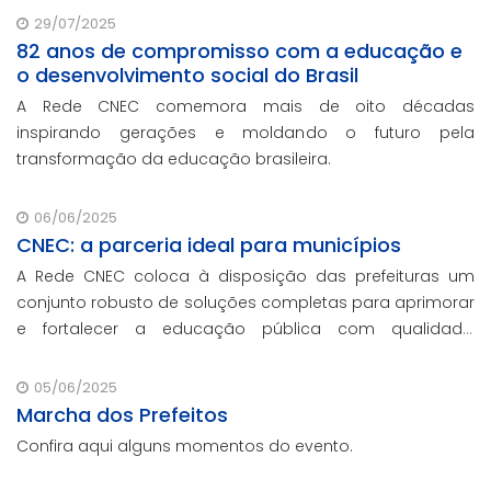
29/07/2025
82 anos de compromisso com a educação e
o desenvolvimento social do Brasil
A Rede CNEC comemora mais de oito décadas
inspirando gerações e moldando o futuro pela
transformação da educação brasileira.
06/06/2025
CNEC: a parceria ideal para municípios
A Rede CNEC coloca à disposição das prefeituras um
conjunto robusto de soluções completas para aprimorar
e fortalecer a educação pública com qualidade,
inovação e gestão eficiente. Mesmo para os municípios
que não participaram da Marcha dos Prefeito
05/06/2025
Marcha dos Prefeitos
Confira aqui alguns momentos do evento.