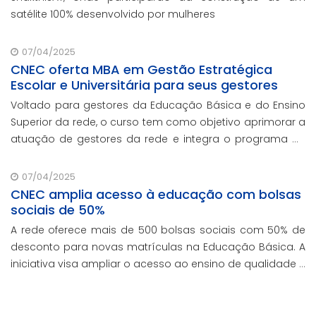
satélite 100% desenvolvido por mulheres
07/04/2025
CNEC oferta MBA em Gestão Estratégica
Escolar e Universitária para seus gestores
Voltado para gestores da Educação Básica e do Ensino
Superior da rede, o curso tem como objetivo aprimorar a
atuação de gestores da rede e integra o programa de
formação continuada em serviço da instituição,
contando com o oferecimento gratuito da Re
07/04/2025
CNEC amplia acesso à educação com bolsas
sociais de 50%
A rede oferece mais de 500 bolsas sociais com 50% de
desconto para novas matrículas na Educação Básica. A
iniciativa visa ampliar o acesso ao ensino de qualidade e
promover a inclusão educacional.