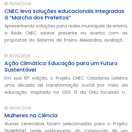
05/06/2025
CNEC leva soluções educacionais integradas
à “Marcha dos Prefeitos”
Apresentando soluções para redes municipais de ensino,
a Rede CNEC esteve presente no evento com as
propostas do Sistema de Ensino Alexandria, avaliações
pedagógicas, formação docente, serviços de gestão
escolar e parcerias com prefeituras durante ev
16/05/2025
Ação Climática: Educação para um Futuro
Sustentável
Em sua 10ª edição, o Projeto CNEC Cidadania celebra
uma década de transformação social por meio da
educação. Inspirado no ODS 13 da ONU, focando no
enfrentamento das mudanças climáticas e na
promoção da sustentabilidade.
08/05/2025
Mulheres na Ciência
Alunas cenecistas foram selecionadas para o Projeto
ShakthiSAT, onde participarão da construção de um