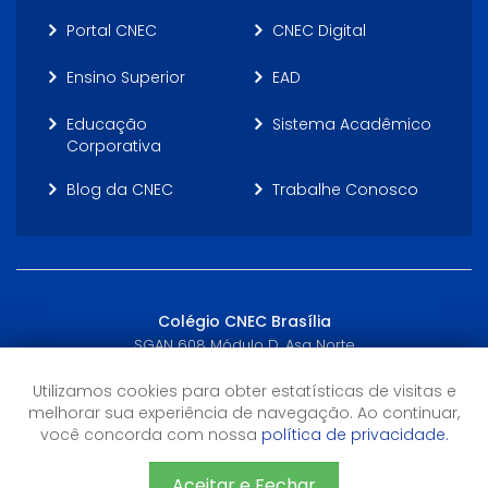
Portal CNEC
CNEC Digital
Ensino Superior
EAD
Educação
Sistema Acadêmico
Corporativa
Blog da CNEC
Trabalhe Conosco
Colégio CNEC Brasília
SGAN 608 Módulo D, Asa Norte
Brasília, DF - (61) 3272-3233
Utilizamos cookies para obter estatísticas de visitas e
melhorar sua experiência de navegação. Ao continuar,
Horário de Atendimento
você concorda com nossa
política de privacidade.
7h30 às 18h
Aceitar e Fechar