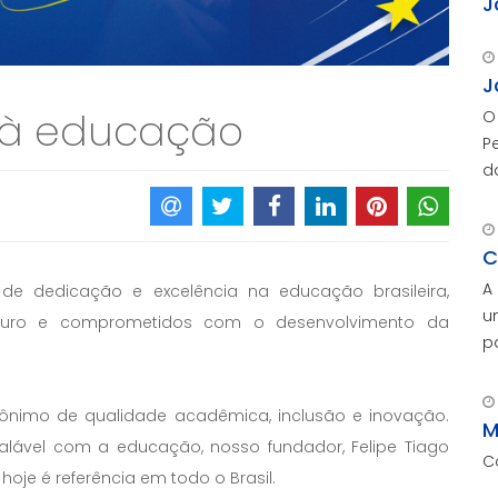
J
J
 à educação
O
P
d
N
e
C
A
 dedicação e excelência na educação brasileira,
u
turo e comprometidos com o desenvolvimento da
p
c
M
nônimo de qualidade acadêmica, inclusão e inovação.
p
M
lável com a educação, nosso fundador, Felipe Tiago
C
je é referência em todo o Brasil.