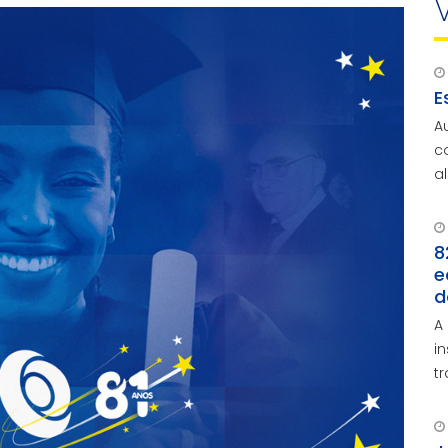
E
A
c
a
a
8
e
d
A
i
t