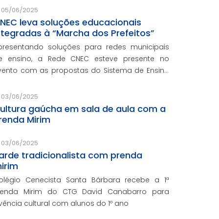
05/06/2025
NEC leva soluções educacionais
ntegradas à “Marcha dos Prefeitos”
presentando soluções para redes municipais
e ensino, a Rede CNEC esteve presente no
vento com as propostas do Sistema de Ensino
lexandria, avaliações pedagógicas, formação
ocente, serviços de gestão escolar e parcerias
03/06/2025
om prefeituras durante ev
ultura gaúcha em sala de aula com a
renda Mirim
03/06/2025
arde tradicionalista com prenda
irim
olégio Cenecista Santa Bárbara recebe a 1ª
renda Mirim do CTG David Canabarro para
ivência cultural com alunos do 1º ano