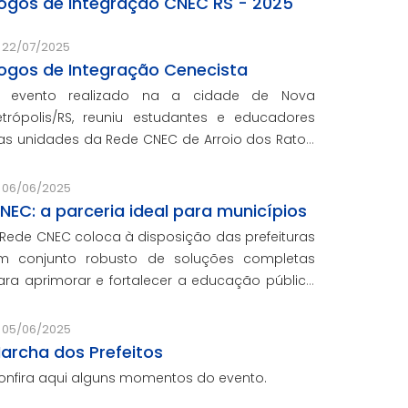
ogos de Integração CNEC RS - 2025
22/07/2025
ogos de Integração Cenecista
 evento realizado na a cidade de Nova
etrópolis/RS, reuniu estudantes e educadores
as unidades da Rede CNEC de Arroio dos Ratos,
ova Petrópolis, Novo Hamburgo, Estância Velha
 Gravataí.
06/06/2025
NEC: a parceria ideal para municípios
 Rede CNEC coloca à disposição das prefeituras
m conjunto robusto de soluções completas
ara aprimorar e fortalecer a educação pública
om qualidade, inovação e gestão eficiente.
esmo para os municípios que não
05/06/2025
articiparam da Marcha dos Prefeito
archa dos Prefeitos
onfira aqui alguns momentos do evento.