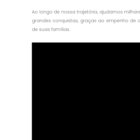
Ao longo de nossa trajetória, ajudamos milha
grandes conquistas, graças ao empenho de c
de suas famílias.