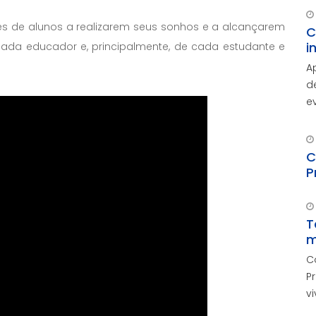
res de alunos a realizarem seus sonhos e a alcançarem
C
i
ada educador e, principalmente, de cada estudante e
A
d
e
A
d
c
C
P
T
m
C
P
v