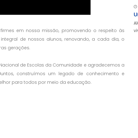
U
A
v
 firmes em nossa missão, promovendo o respeito às
 integral de nossos alunos, renovando, a cada dia, o
as gerações.
Nacional de Escolas da Comunidade e agradecemos a
 Juntos, construímos um legado de conhecimento e
lhor para todos por meio da educação.