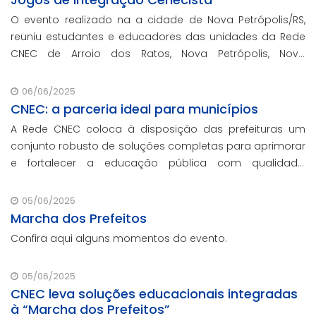
O evento realizado na a cidade de Nova Petrópolis/RS,
reuniu estudantes e educadores das unidades da Rede
CNEC de Arroio dos Ratos, Nova Petrópolis, Novo
Hamburgo, Estância Velha e Gravataí.
06/06/2025
CNEC: a parceria ideal para municípios
A Rede CNEC coloca à disposição das prefeituras um
conjunto robusto de soluções completas para aprimorar
e fortalecer a educação pública com qualidade,
inovação e gestão eficiente. Mesmo para os municípios
que não participaram da Marcha dos Prefeito
05/06/2025
Marcha dos Prefeitos
Confira aqui alguns momentos do evento.
05/06/2025
CNEC leva soluções educacionais integradas
à “Marcha dos Prefeitos”