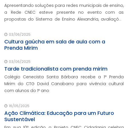
Apresentando soluções para redes municipais de ensino,
a Rede CNEC esteve presente no evento com as
propostas do Sistema de Ensino Alexandria, avaliações
pedagógicas, formação docente, serviços de gestão
escolar e parcerias com prefeituras durante ev
03/06/2025
Cultura gaúcha em sala de aula com a
Prenda Mirim
03/06/2025
Tarde tradicionalista com prenda mirim
Colégio Cenecista Santa Bárbara recebe a 1ª Prenda
Mirim do CTG David Canabarro para vivência cultural
com alunos do 1º ano
16/05/2025
Ação Climática: Educação para um Futuro
Sustentável
Em sua 10ª edição, o Projeto CNEC Cidadania celebra