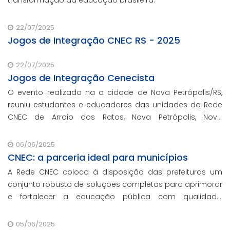
22/07/2025
Jogos de Integração CNEC RS - 2025
22/07/2025
Jogos de Integração Cenecista
O evento realizado na a cidade de Nova Petrópolis/RS,
reuniu estudantes e educadores das unidades da Rede
CNEC de Arroio dos Ratos, Nova Petrópolis, Novo
Hamburgo, Estância Velha e Gravataí.
06/06/2025
CNEC: a parceria ideal para municípios
A Rede CNEC coloca à disposição das prefeituras um
conjunto robusto de soluções completas para aprimorar
e fortalecer a educação pública com qualidade,
inovação e gestão eficiente. Mesmo para os municípios
que não participaram da Marcha dos Prefeito
05/06/2025