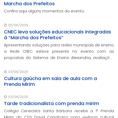
Marcha dos Prefeitos
Confira aqui alguns momentos do evento.
05/06/2025
CNEC leva soluções educacionais integradas
à “Marcha dos Prefeitos”
Apresentando soluções para redes municipais de ensino,
a Rede CNEC esteve presente no evento com as
propostas do Sistema de Ensino Alexandria, avaliações
pedagógicas, formação docente, serviços de gestão
escolar e parcerias com prefeituras durante ev
03/06/2025
Cultura gaúcha em sala de aula com a
Prenda Mirim
03/06/2025
Tarde tradicionalista com prenda mirim
Colégio Cenecista Santa Bárbara recebe a 1ª Prenda
Mirim do CTG David Canabarro para vivência cultural