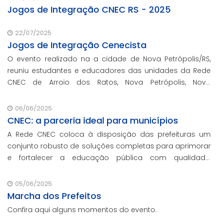
Jogos de Integração CNEC RS - 2025
22/07/2025
Jogos de Integração Cenecista
O evento realizado na a cidade de Nova Petrópolis/RS,
reuniu estudantes e educadores das unidades da Rede
CNEC de Arroio dos Ratos, Nova Petrópolis, Novo
Hamburgo, Estância Velha e Gravataí.
06/06/2025
CNEC: a parceria ideal para municípios
A Rede CNEC coloca à disposição das prefeituras um
conjunto robusto de soluções completas para aprimorar
e fortalecer a educação pública com qualidade,
inovação e gestão eficiente. Mesmo para os municípios
que não participaram da Marcha dos Prefeito
05/06/2025
Marcha dos Prefeitos
Confira aqui alguns momentos do evento.