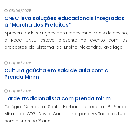
05/06/2025
CNEC leva soluções educacionais integradas
à “Marcha dos Prefeitos”
Apresentando soluções para redes municipais de ensino,
a Rede CNEC esteve presente no evento com as
propostas do Sistema de Ensino Alexandria, avaliações
pedagógicas, formação docente, serviços de gestão
escolar e parcerias com prefeituras durante ev
03/06/2025
Cultura gaúcha em sala de aula com a
Prenda Mirim
03/06/2025
Tarde tradicionalista com prenda mirim
Colégio Cenecista Santa Bárbara recebe a 1ª Prenda
Mirim do CTG David Canabarro para vivência cultural
com alunos do 1º ano