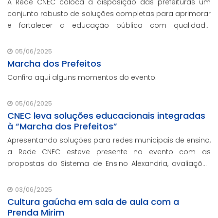
A Rede CNEC coloca à disposição das prefeituras um
conjunto robusto de soluções completas para aprimorar
e fortalecer a educação pública com qualidade,
inovação e gestão eficiente. Mesmo para os municípios
que não participaram da Marcha dos Prefeito
05/06/2025
Marcha dos Prefeitos
Confira aqui alguns momentos do evento.
05/06/2025
CNEC leva soluções educacionais integradas
à “Marcha dos Prefeitos”
Apresentando soluções para redes municipais de ensino,
a Rede CNEC esteve presente no evento com as
propostas do Sistema de Ensino Alexandria, avaliações
pedagógicas, formação docente, serviços de gestão
escolar e parcerias com prefeituras durante ev
03/06/2025
Cultura gaúcha em sala de aula com a
Prenda Mirim