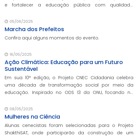
e fortalecer a educação pública com qualidade,
inovação e gestão eficiente. Mesmo para os municípios
que não participaram da Marcha dos Prefeito
05/06/2025
Marcha dos Prefeitos
Confira aqui alguns momentos do evento.
16/05/2025
Ação Climática: Educação para um Futuro
Sustentável
Em sua 10ª edição, o Projeto CNEC Cidadania celebra
uma década de transformação social por meio da
educação. Inspirado no ODS 13 da ONU, focando no
enfrentamento das mudanças climáticas e na
promoção da sustentabilidade.
08/05/2025
Mulheres na Ciência
Alunas cenecistas foram selecionadas para o Projeto
ShakthiSAT, onde participarão da construção de um