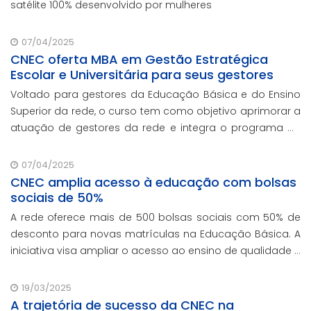
satélite 100% desenvolvido por mulheres
07/04/2025
CNEC oferta MBA em Gestão Estratégica
Escolar e Universitária para seus gestores
Voltado para gestores da Educação Básica e do Ensino
Superior da rede, o curso tem como objetivo aprimorar a
atuação de gestores da rede e integra o programa de
formação continuada em serviço da instituição,
contando com o oferecimento gratuito da Re
07/04/2025
CNEC amplia acesso à educação com bolsas
sociais de 50%
A rede oferece mais de 500 bolsas sociais com 50% de
desconto para novas matrículas na Educação Básica. A
iniciativa visa ampliar o acesso ao ensino de qualidade e
promover a inclusão educacional.
19/03/2025
A trajetória de sucesso da CNEC na