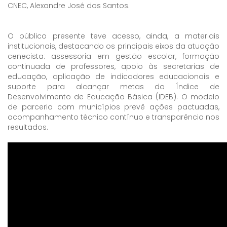
CNEC, Alexandre José dos Santos.
O público presente teve acesso, ainda, a materiais
institucionais, destacando os principais eixos da atuação
cenecista: assessoria em gestão escolar, formação
continuada de professores, apoio às secretarias de
educação, aplicação de indicadores educacionais e
suporte para alcançar metas do Índice de
Desenvolvimento de Educação Básica (IDEB). O modelo
de parceria com municípios prevê ações pactuadas,
acompanhamento técnico contínuo e transparência nos
resultados.