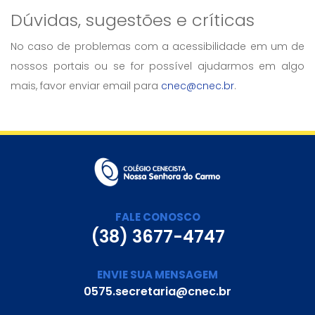
Dúvidas, sugestões e críticas
No caso de problemas com a acessibilidade em um de
nossos portais ou se for possível ajudarmos em algo
mais, favor enviar email para
cnec@cnec.br
.
FALE CONOSCO
(38) 3677-4747
ENVIE SUA MENSAGEM
0575.secretaria@cnec.br