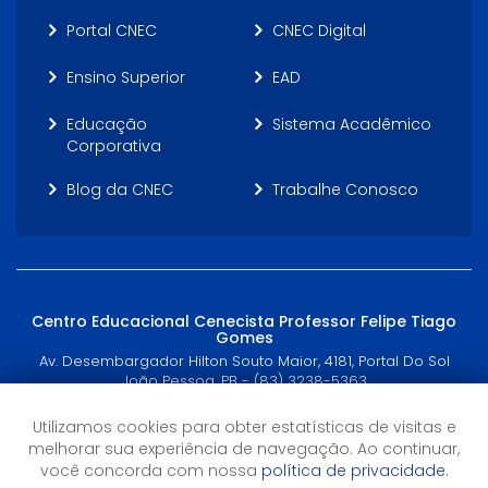
Portal CNEC
CNEC Digital
Ensino Superior
EAD
Educação
Sistema Acadêmico
Corporativa
Blog da CNEC
Trabalhe Conosco
Centro Educacional Cenecista Professor Felipe Tiago
Gomes
Av. Desembargador Hilton Souto Maior, 4181, Portal Do Sol
João Pessoa, PB - (83) 3238-5363
Utilizamos cookies para obter estatísticas de visitas e
Horário de Atendimento
melhorar sua experiência de navegação. Ao continuar,
Segunda a Quinta: 7h às 17h
você concorda com nossa
política de privacidade.
Sexta: 7h às 16h