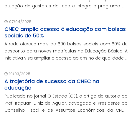
atuação de gestores da rede e integra o programa de
formação continuada em serviço da instituição,
contando com o oferecimento gratuito da Re
07/04/2025
CNEC amplia acesso à educação com bolsas
sociais de 50%
A rede oferece mais de 500 bolsas sociais com 50% de
desconto para novas matrículas na Educação Básica. A
iniciativa visa ampliar o acesso ao ensino de qualidade e
promover a inclusão educacional.
19/03/2025
A trajetória de sucesso da CNEC na
educação
Publicado no jornal O Estado (CE), o artigo de autoria do
Prof. Irapuan Diniz de Aguiar, advogado e Presidente do
Conselho Fiscal e de Assuntos Econômicos da CNEC,
aborda a história e o impacto cenecista na educação
brasileira.