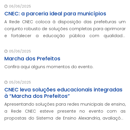
06/06/2025
CNEC: a parceria ideal para municípios
A Rede CNEC coloca à disposição das prefeituras um
conjunto robusto de soluções completas para aprimorar
e fortalecer a educação pública com qualidade,
inovação e gestão eficiente. Mesmo para os municípios
que não participaram da Marcha dos Prefeito
05/06/2025
Marcha dos Prefeitos
Confira aqui alguns momentos do evento.
05/06/2025
CNEC leva soluções educacionais integradas
à “Marcha dos Prefeitos”
Apresentando soluções para redes municipais de ensino,
a Rede CNEC esteve presente no evento com as
propostas do Sistema de Ensino Alexandria, avaliações
pedagógicas, formação docente, serviços de gestão