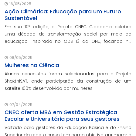
escolar e parcerias com prefeituras durante ev
16/05/2025
Ação Climática: Educação para um Futuro
Sustentável
Em sua 10ª edição, o Projeto CNEC Cidadania celebra
uma década de transformação social por meio da
educação. Inspirado no ODS 13 da ONU, focando no
enfrentamento das mudanças climáticas e na
promoção da sustentabilidade.
08/05/2025
Mulheres na Ciência
Alunas cenecistas foram selecionadas para o Projeto
ShakthiSAT, onde participarão da construção de um
satélite 100% desenvolvido por mulheres
07/04/2025
CNEC oferta MBA em Gestão Estratégica
Escolar e Universitária para seus gestores
Voltado para gestores da Educação Básica e do Ensino
Superior da rede, o curso tem como objetivo aprimorar a