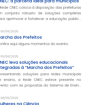
NEC: a parceria ideal para municípios
 Rede CNEC coloca à disposição das prefeituras
m conjunto robusto de soluções completas
ara aprimorar e fortalecer a educação pública
om qualidade, inovação e gestão eficiente.
esmo para os municípios que não
05/06/2025
articiparam da Marcha dos Prefeito
archa dos Prefeitos
onfira aqui alguns momentos do evento.
05/06/2025
NEC leva soluções educacionais
ntegradas à “Marcha dos Prefeitos”
presentando soluções para redes municipais
e ensino, a Rede CNEC esteve presente no
vento com as propostas do Sistema de Ensino
lexandria, avaliações pedagógicas, formação
ocente, serviços de gestão escolar e parcerias
08/05/2025
om prefeituras durante ev
ulheres na Ciência