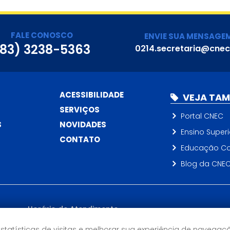
FALE CONOSCO
ENVIE SUA MENSAGE
(83) 3238-5363
0214.secretaria@cnec
ACESSIBILIDADE
VEJA TA
SERVIÇOS
Portal CNEC
S
NOVIDADES
Ensino Superi
CONTATO
Educação Co
Blog da CNE
Horário de Atendimento
Segunda a Quinta: 7h às 17h
tal
estatísticas de visitas e melhorar sua experiência de navegaç
Sexta: 7h às 16h