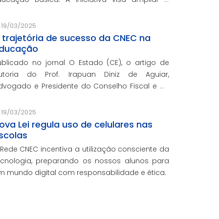
cesso ao ensino de qualidade e promover a
nclusão educacional.
19/03/2025
 trajetória de sucesso da CNEC na
ducação
ublicado no jornal O Estado (CE), o artigo de
utoria do Prof. Irapuan Diniz de Aguiar,
dvogado e Presidente do Conselho Fiscal e de
ssuntos Econômicos da CNEC, aborda a história
 o impacto cenecista na educação brasileira.
19/03/2025
ova Lei regula uso de celulares nas
scolas
 Rede CNEC incentiva a utilização consciente da
ecnologia, preparando os nossos alunos para
m mundo digital com responsabilidade e ética.