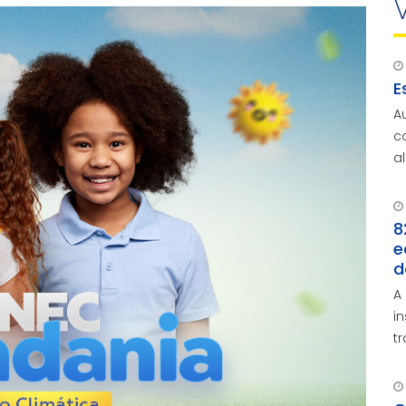
E
A
c
a
a
8
e
d
A
i
t