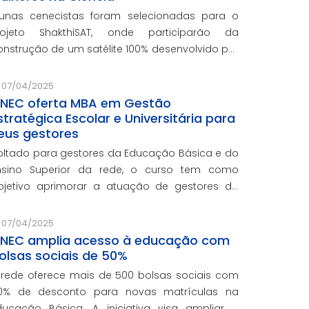
lunas cenecistas foram selecionadas para o
rojeto ShakthiSAT, onde participarão da
onstrução de um satélite 100% desenvolvido por
ulheres
07/04/2025
NEC oferta MBA em Gestão
stratégica Escolar e Universitária para
eus gestores
oltado para gestores da Educação Básica e do
nsino Superior da rede, o curso tem como
bjetivo aprimorar a atuação de gestores da
ede e integra o programa de formação
ontinuada em serviço da instituição, contando
07/04/2025
om o oferecimento gratuito da Re
NEC amplia acesso à educação com
olsas sociais de 50%
 rede oferece mais de 500 bolsas sociais com
0% de desconto para novas matrículas na
ducação Básica. A iniciativa visa ampliar o