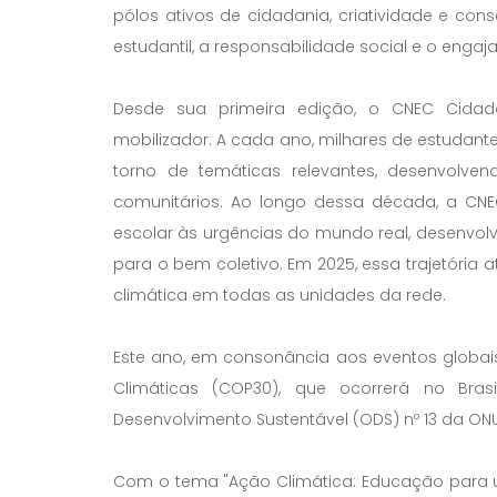
pólos ativos de cidadania, criatividade e con
estudantil, a responsabilidade social e o en
Desde sua primeira edição, o CNEC Cidada
mobilizador. A cada ano, milhares de estudant
torno de temáticas relevantes, desenvolvend
comunitários. Ao longo dessa década, a CNE
escolar às urgências do mundo real, desenvol
para o bem coletivo. Em 2025, essa trajetóri
climática em todas as unidades da rede.
Este ano, em consonância aos eventos globa
Climáticas (COP30), que ocorrerá no Bra
Desenvolvimento Sustentável (ODS) nº 13 da O
Com o tema "Ação Climática: Educação para um