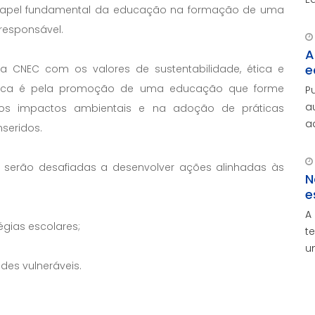
o papel fundamental da educação na formação de uma
a
responsável.
i
A
e
 CNEC com os valores de sustentabilidade, ética e
busca é pela promoção de uma educação que forme
P
a
os impactos ambientais e na adoção de práticas
a
seridos.
A
e
 serão desafiadas a desenvolver ações alinhadas às
N
e
A
égias escolares;
t
u
des vulneráveis.