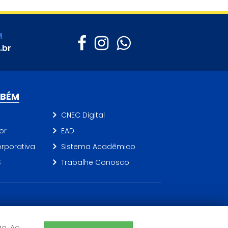
M
.br
MBÉM
CNEC Digital
or
EAD
rporativa
Sistema Acadêmico
C
Trabalhe Conosco
©2026 CNEC - Todos os direitos reservados
Sistema de Ensino CNEC
ão. Ao