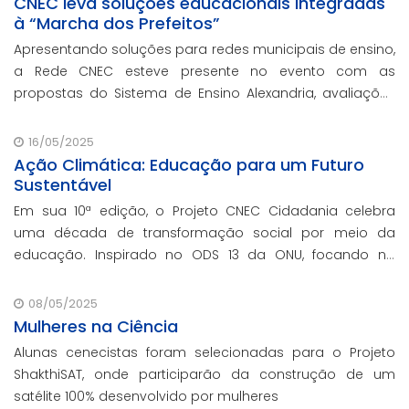
CNEC leva soluções educacionais integradas
à “Marcha dos Prefeitos”
Apresentando soluções para redes municipais de ensino,
a Rede CNEC esteve presente no evento com as
propostas do Sistema de Ensino Alexandria, avaliações
pedagógicas, formação docente, serviços de gestão
escolar e parcerias com prefeituras durante ev
16/05/2025
Ação Climática: Educação para um Futuro
Sustentável
Em sua 10ª edição, o Projeto CNEC Cidadania celebra
uma década de transformação social por meio da
educação. Inspirado no ODS 13 da ONU, focando no
enfrentamento das mudanças climáticas e na
promoção da sustentabilidade.
08/05/2025
Mulheres na Ciência
Alunas cenecistas foram selecionadas para o Projeto
ShakthiSAT, onde participarão da construção de um
satélite 100% desenvolvido por mulheres