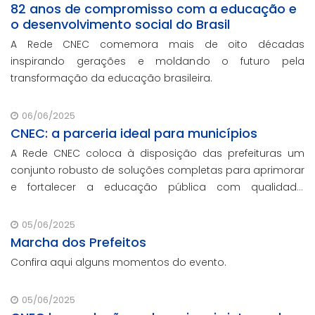
82 anos de compromisso com a educação e
o desenvolvimento social do Brasil
A Rede CNEC comemora mais de oito décadas
inspirando gerações e moldando o futuro pela
transformação da educação brasileira.
06/06/2025
CNEC: a parceria ideal para municípios
A Rede CNEC coloca à disposição das prefeituras um
conjunto robusto de soluções completas para aprimorar
e fortalecer a educação pública com qualidade,
inovação e gestão eficiente. Mesmo para os municípios
que não participaram da Marcha dos Prefeito
05/06/2025
Marcha dos Prefeitos
Confira aqui alguns momentos do evento.
05/06/2025