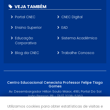
VEJA TAMBÉM
Portal CNEC
CNEC Digital
Ensino Superior
EAD
Educação
Sistema Acadêmico
Corporativa
Blog da CNEC
Trabalhe Conosco
Centro Educacional Cenecista Professor Felipe Tiago
Gomes
Av. Desembargador Hilton Souto Maior, 4181, Portal Do Sol
João Pessoa, PB - (83) 3238-5363
Utilizamos cookies para obter estatísticas de visitas e
Horário de Atendimento