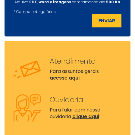
Arquivo
PDF, word e imagens
com tamanho até
500 Kb
.
*
Campos obrigatórios.
ENVIAR
Atendimento
Para assuntos gerais
acesse aqui
.
Ouvidoria
Para falar com nossa
ouvidoria
clique aqui