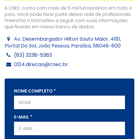
A CNEC conta com mais de 5 mil funcionários em todo o
país. Você pode fazer parte dessa rede de profissionais.
Preencha o formulário a seguir com suas informações,
que ficarão em nosso banco de dados.
Av. Desembargador Hilton Souto Maior, 4181,
Portal Do Sol, João Pessoa, Paraíba, 58046-600
(83) 3238-5363
0214.direcao@cnec.br
NOME COMPLETO
*
E-MAIL
*