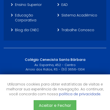
Ensino Superior
EAD
Educação
Sistema Acadêmico
Corporativa
Blog da CNEC
Trabalhe Conosco
Colégio Cenecista Santa Bárbara
Av. Espanha, 452 - Centro
Arroio dos Ratos, RS - (51) 3656-1304
Horário de Atendimento
Utilizamos cookies para obter estatísticas de visitas e
8h às 12h
melhorar sua experiência de navegação. Ao continuar,
13h às 17h10
você concorda com nossa
política de privacidade.
18h30 às 22h30
Aceitar e Fechar
©2026 CNEC - Todos os direitos reservados