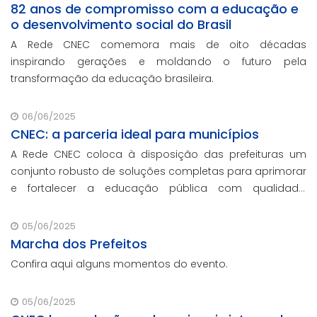
82 anos de compromisso com a educação e
o desenvolvimento social do Brasil
A Rede CNEC comemora mais de oito décadas
inspirando gerações e moldando o futuro pela
transformação da educação brasileira.
06/06/2025
CNEC: a parceria ideal para municípios
A Rede CNEC coloca à disposição das prefeituras um
conjunto robusto de soluções completas para aprimorar
e fortalecer a educação pública com qualidade,
inovação e gestão eficiente. Mesmo para os municípios
que não participaram da Marcha dos Prefeito
05/06/2025
Marcha dos Prefeitos
Confira aqui alguns momentos do evento.
05/06/2025