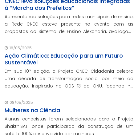
CNEC leva soluções educacionais integradas
à “Marcha dos Prefeitos”
Apresentando soluções para redes municipais de ensino,
a Rede CNEC esteve presente no evento com as
propostas do Sistema de Ensino Alexandria, avaliações
pedagógicas, formação docente, serviços de gestão
escolar e parcerias com prefeituras durante ev
16/05/2025
Ação Climática: Educação para um Futuro
Sustentável
Em sua 10ª edição, o Projeto CNEC Cidadania celebra
uma década de transformação social por meio da
educação. Inspirado no ODS 13 da ONU, focando no
enfrentamento das mudanças climáticas e na
promoção da sustentabilidade.
08/05/2025
Mulheres na Ciência
Alunas cenecistas foram selecionadas para o Projeto
ShakthiSAT, onde participarão da construção de um
satélite 100% desenvolvido por mulheres