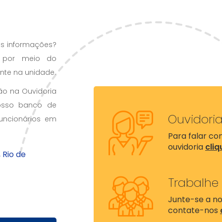
as informações?
o por meio do
ente na unidade.
o na Ouvidoria
nosso banco de
Ouvidori
uncionários em
Para falar c
ouvidoria
cliq
 Rio de
Trabalhe
Junte-se a no
contate-nos