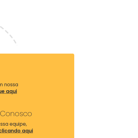
a
om nossa
ue aqui
 Conosco
ssa equipe,
clicando aqui