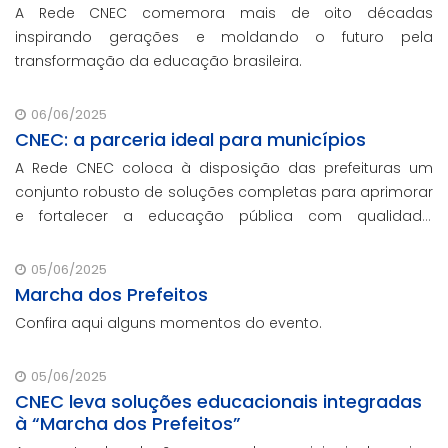
A Rede CNEC comemora mais de oito décadas
inspirando gerações e moldando o futuro pela
transformação da educação brasileira.
06/06/2025
CNEC: a parceria ideal para municípios
A Rede CNEC coloca à disposição das prefeituras um
conjunto robusto de soluções completas para aprimorar
e fortalecer a educação pública com qualidade,
inovação e gestão eficiente. Mesmo para os municípios
que não participaram da Marcha dos Prefeito
05/06/2025
Marcha dos Prefeitos
Confira aqui alguns momentos do evento.
05/06/2025
CNEC leva soluções educacionais integradas
à “Marcha dos Prefeitos”