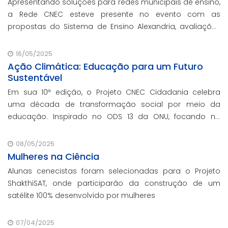
Apresentando soluções para redes municipais de ensino,
a Rede CNEC esteve presente no evento com as
propostas do Sistema de Ensino Alexandria, avaliações
pedagógicas, formação docente, serviços de gestão
escolar e parcerias com prefeituras durante ev
16/05/2025
Ação Climática: Educação para um Futuro
Sustentável
Em sua 10ª edição, o Projeto CNEC Cidadania celebra
uma década de transformação social por meio da
educação. Inspirado no ODS 13 da ONU, focando no
enfrentamento das mudanças climáticas e na
promoção da sustentabilidade.
08/05/2025
Mulheres na Ciência
Alunas cenecistas foram selecionadas para o Projeto
ShakthiSAT, onde participarão da construção de um
satélite 100% desenvolvido por mulheres
07/04/2025