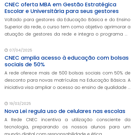
CNEC oferta MBA em Gestão Estratégica
Escolar e Universitária para seus gestores
Voltado para gestores da Educação Básica e do Ensino
Superior da rede, o curso tem como objetivo aprimorar a
atuação de gestores da rede e integra o programa de
formação continuada em serviço da instituição,
contando com o oferecimento gratuito da Re
07/04/2025
CNEC amplia acesso à educação com bolsas
sociais de 50%
A rede oferece mais de 500 bolsas sociais com 50% de
desconto para novas matrículas na Educação Básica. A
iniciativa visa ampliar o acesso ao ensino de qualidade e
promover a inclusão educacional.
19/03/2025
Nova Lei regula uso de celulares nas escolas
A Rede CNEC incentiva a utilização consciente da
tecnologia, preparando os nossos alunos para um
mundo digital com responsabilidade e ética.