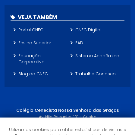
VEJA TAMBÉM
Portal CNEC
CNEC Digital
Ensino Superior
EAD
Educação
Sistema Acadêmico
Corporativa
Blog da CNEC
Trabalhe Conosco
Colégio Cenecista Nossa Senhora das Graças
Av. Nilo Peçanha, 191 - Centro
Miracema, RJ - (22) 3852-0289
Utilizamos cookies para obter estatísticas de visitas e