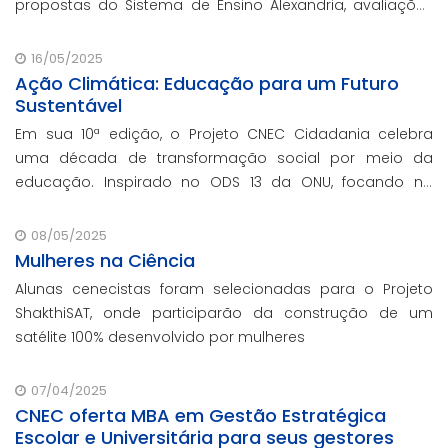
propostas do Sistema de Ensino Alexandria, avaliações
pedagógicas, formação docente, serviços de gestão
escolar e parcerias com prefeituras durante ev
16/05/2025
Ação Climática: Educação para um Futuro
Sustentável
Em sua 10ª edição, o Projeto CNEC Cidadania celebra
uma década de transformação social por meio da
educação. Inspirado no ODS 13 da ONU, focando no
enfrentamento das mudanças climáticas e na
promoção da sustentabilidade.
08/05/2025
Mulheres na Ciência
Alunas cenecistas foram selecionadas para o Projeto
ShakthiSAT, onde participarão da construção de um
satélite 100% desenvolvido por mulheres
07/04/2025
CNEC oferta MBA em Gestão Estratégica
Escolar e Universitária para seus gestores