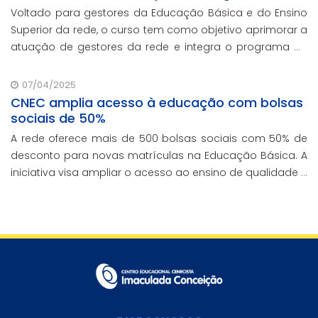
Voltado para gestores da Educação Básica e do Ensino
Superior da rede, o curso tem como objetivo aprimorar a
atuação de gestores da rede e integra o programa de
formação continuada em serviço da instituição,
contando com o oferecimento gratuito da Re
07/04/2025
CNEC amplia acesso à educação com bolsas
sociais de 50%
A rede oferece mais de 500 bolsas sociais com 50% de
desconto para novas matrículas na Educação Básica. A
iniciativa visa ampliar o acesso ao ensino de qualidade e
promover a inclusão educacional.