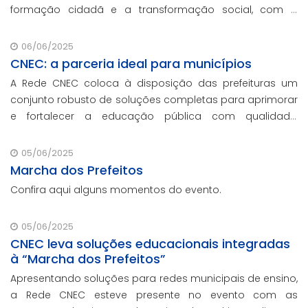
formação cidadã e a transformação social, com o
prêmio de reconhecimento concedido por voto popular,
sendo eleita a melhor escola particular da cidade.
06/06/2025
CNEC: a parceria ideal para municípios
A Rede CNEC coloca à disposição das prefeituras um
conjunto robusto de soluções completas para aprimorar
e fortalecer a educação pública com qualidade,
inovação e gestão eficiente. Mesmo para os municípios
que não participaram da Marcha dos Prefeito
05/06/2025
Marcha dos Prefeitos
Confira aqui alguns momentos do evento.
05/06/2025
CNEC leva soluções educacionais integradas
à “Marcha dos Prefeitos”
Apresentando soluções para redes municipais de ensino,
a Rede CNEC esteve presente no evento com as