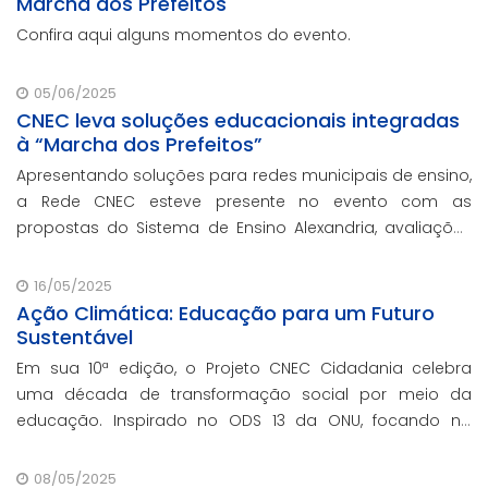
Marcha dos Prefeitos
Confira aqui alguns momentos do evento.
05/06/2025
CNEC leva soluções educacionais integradas
à “Marcha dos Prefeitos”
Apresentando soluções para redes municipais de ensino,
a Rede CNEC esteve presente no evento com as
propostas do Sistema de Ensino Alexandria, avaliações
pedagógicas, formação docente, serviços de gestão
escolar e parcerias com prefeituras durante ev
16/05/2025
Ação Climática: Educação para um Futuro
Sustentável
Em sua 10ª edição, o Projeto CNEC Cidadania celebra
uma década de transformação social por meio da
educação. Inspirado no ODS 13 da ONU, focando no
enfrentamento das mudanças climáticas e na
promoção da sustentabilidade.
08/05/2025