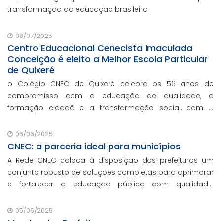
transformação da educação brasileira.
08/07/2025
Centro Educacional Cenecista Imaculada
Conceição é eleito a Melhor Escola Particular
de Quixeré
o Colégio CNEC de Quixeré celebra os 56 anos de
compromisso com a educação de qualidade, a
formação cidadã e a transformação social, com o
prêmio de reconhecimento concedido por voto popular,
sendo eleita a melhor escola particular da cidade.
06/06/2025
CNEC: a parceria ideal para municípios
A Rede CNEC coloca à disposição das prefeituras um
conjunto robusto de soluções completas para aprimorar
e fortalecer a educação pública com qualidade,
inovação e gestão eficiente. Mesmo para os municípios
que não participaram da Marcha dos Prefeito
05/06/2025