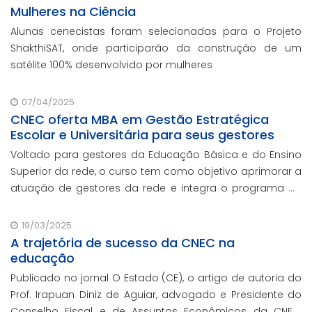
Mulheres na Ciência
Alunas cenecistas foram selecionadas para o Projeto
ShakthiSAT, onde participarão da construção de um
satélite 100% desenvolvido por mulheres
07/04/2025
CNEC oferta MBA em Gestão Estratégica
Escolar e Universitária para seus gestores
Voltado para gestores da Educação Básica e do Ensino
Superior da rede, o curso tem como objetivo aprimorar a
atuação de gestores da rede e integra o programa de
formação continuada em serviço da instituição,
contando com o oferecimento gratuito da Re
19/03/2025
A trajetória de sucesso da CNEC na
educação
Publicado no jornal O Estado (CE), o artigo de autoria do
Prof. Irapuan Diniz de Aguiar, advogado e Presidente do
Conselho Fiscal e de Assuntos Econômicos da CNEC,