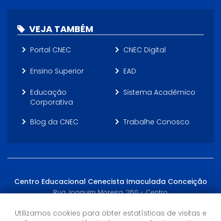
VEJA TAMBÉM
Portal CNEC
CNEC Digital
Ensino Superior
EAD
Educação
Sistema Acadêmico
Corporativa
Blog da CNEC
Trabalhe Conosco
Centro Educacional Cenecista Imaculada Conceição
Rua Joaquim Moreira, 260 - Centro
Quixeré, CE - (88) 2172-1851, (88) 99666-3690
Utilizamos cookies para obter estatísticas de visitas e