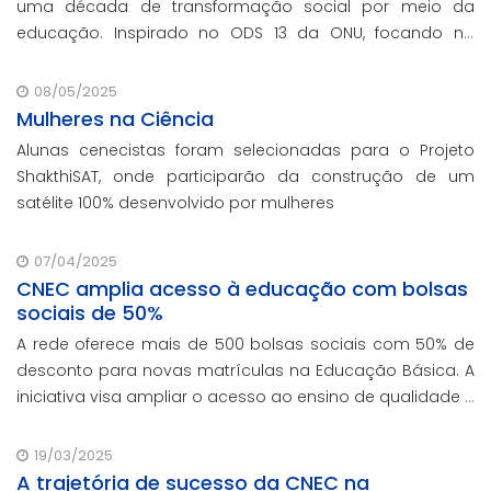
uma década de transformação social por meio da
educação. Inspirado no ODS 13 da ONU, focando no
enfrentamento das mudanças climáticas e na
promoção da sustentabilidade.
08/05/2025
Mulheres na Ciência
Alunas cenecistas foram selecionadas para o Projeto
ShakthiSAT, onde participarão da construção de um
satélite 100% desenvolvido por mulheres
07/04/2025
CNEC amplia acesso à educação com bolsas
sociais de 50%
A rede oferece mais de 500 bolsas sociais com 50% de
desconto para novas matrículas na Educação Básica. A
iniciativa visa ampliar o acesso ao ensino de qualidade e
promover a inclusão educacional.
19/03/2025
A trajetória de sucesso da CNEC na