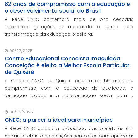
82 anos de compromisso com a educação e
o desenvolvimento social do Brasil
A Rede CNEC comemora mais de oito décadas
inspirando gerações e moldando o futuro pela
transformação da educação brasileira.
08/07/2025
Centro Educacional Cenecista Imaculada
Conceição é eleito a Melhor Escola Particular
de Quixeré
o Colégio CNEC de Quixeré celebra os 56 anos de
compromisso com a educação de qualidade, a
formação cidadã e a transformação social, com o
prêmio de reconhecimento concedido por voto popular,
sendo eleita a melhor escola particular da cidade.
06/06/2025
CNEC: a parceria ideal para municípios
A Rede CNEC coloca à disposição das prefeituras um
conjunto robusto de soluções completas para aprimorar