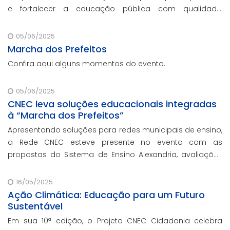
e fortalecer a educação pública com qualidade,
inovação e gestão eficiente. Mesmo para os municípios
que não participaram da Marcha dos Prefeito
05/06/2025
Marcha dos Prefeitos
Confira aqui alguns momentos do evento.
05/06/2025
CNEC leva soluções educacionais integradas
à “Marcha dos Prefeitos”
Apresentando soluções para redes municipais de ensino,
a Rede CNEC esteve presente no evento com as
propostas do Sistema de Ensino Alexandria, avaliações
pedagógicas, formação docente, serviços de gestão
escolar e parcerias com prefeituras durante ev
16/05/2025
Ação Climática: Educação para um Futuro
Sustentável
Em sua 10ª edição, o Projeto CNEC Cidadania celebra