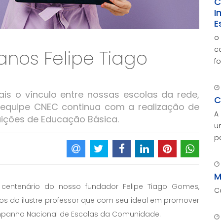
C
I
E
o
c
 anos Felipe Tiago
f
o
v
is o vínculo entre nossas escolas da rede,
p
C
 equipe CNEC continua com a realização de
A
uições de Educação Básica.
u
p
c
M
p
M
ntenário do nosso fundador Felipe Tiago Gomes,
C
os do ilustre professor que com seu ideal em promover
ampanha Nacional de Escolas da Comunidade.