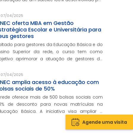
ulheres
07/04/2025
NEC oferta MBA em Gestão
stratégica Escolar e Universitária para
eus gestores
oltado para gestores da Educação Básica e do
nsino Superior da rede, o curso tem como
bjetivo aprimorar a atuação de gestores da
ede e integra o programa de formação
ontinuada em serviço da instituição, contando
07/04/2025
om o oferecimento gratuito da Re
NEC amplia acesso à educação com
olsas sociais de 50%
 rede oferece mais de 500 bolsas sociais com
0% de desconto para novas matrículas na
ducação Básica. A iniciativa visa ampliar o
cesso ao ensino de qualidade e promover a
Agende uma visita
nclusão educacional.