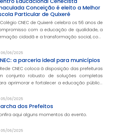
entro Educacional Cenecista
maculada Conceição é eleito a Melhor
scola Particular de Quixeré
 Colégio CNEC de Quixeré celebra os 56 anos de
ompromisso com a educação de qualidade, a
ormação cidadã e a transformação social, com
 prêmio de reconhecimento concedido por
oto popular, sendo eleita a melhor escola
06/06/2025
articular da cidade.
NEC: a parceria ideal para municípios
 Rede CNEC coloca à disposição das prefeituras
m conjunto robusto de soluções completas
ara aprimorar e fortalecer a educação pública
om qualidade, inovação e gestão eficiente.
esmo para os municípios que não
05/06/2025
articiparam da Marcha dos Prefeito
archa dos Prefeitos
onfira aqui alguns momentos do evento.
05/06/2025