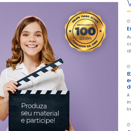
E
A
c
a
a
8
e
d
A
i
t