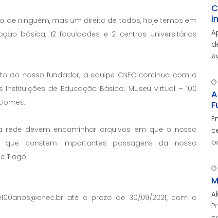
C
i
o de ninguém, mas um direito de todos, hoje temos em
A
ão básica, 12 faculdades e 2 centros universitários
d
e
A
 do nosso fundador, a equipe CNEC continua com a
d
Instituições de Educação Básica: Museu virtual – 100
c
A
 Gomes.
F
E
a rede devem encaminhar arquivos em que o nosso
c
p
em que constem importantes passagens da nossa
O
 Tiago.
c
M
A
pe100anos@cnec.br até o prazo de 30/09/2021, com o
P
c