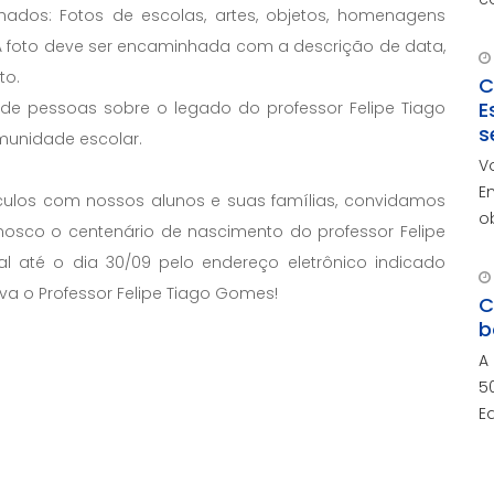
ados: Fotos de escolas, artes, objetos, homenagens
m
. A foto deve ser encaminhada com a descrição de data,
to.
C
E
de pessoas sobre o legado do professor Felipe Tiago
s
unidade escolar.
V
E
nculos com nossos alunos e suas famílias, convidamos
o
osco o centenário de nascimento do professor Felipe
r
l até o dia 30/09 pelo endereço eletrônico indicado
c
a o Professor Felipe Tiago Gomes!
c
C
b
A
5
E
a
i