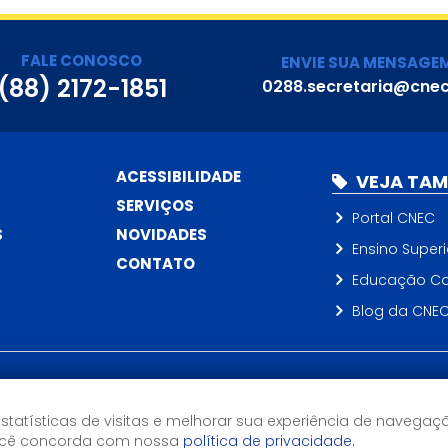
FALE CONOSCO
ENVIE SUA MENSAGE
(88) 2172-1851
0288.secretaria@cnec
ACESSIBILIDADE
VEJA TA
SERVIÇOS
Portal CNEC
S
NOVIDADES
Ensino Superi
CONTATO
Educação Co
Blog da CNE
Horário de Atendimento
estatísticas de visitas e melhorar sua experiência de navegaç
8h às 18h
você concorda com nossa
política de privacidade.