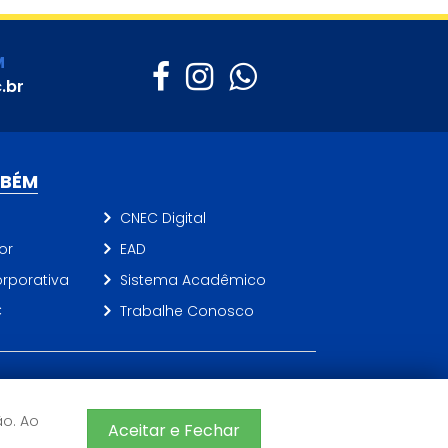
M
.br
MBÉM
CNEC Digital
or
EAD
rporativa
Sistema Acadêmico
C
Trabalhe Conosco
©2026 CNEC - Todos os direitos reservados
ão. Ao
Aceitar e Fechar
Sistema de Ensino CNEC