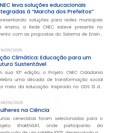
NEC leva soluções educacionais
ntegradas à “Marcha dos Prefeitos”
presentando soluções para redes municipais
e ensino, a Rede CNEC esteve presente no
vento com as propostas do Sistema de Ensino
lexandria, avaliações pedagógicas, formação
ocente, serviços de gestão escolar e parcerias
16/05/2025
om prefeituras durante ev
ção Climática: Educação para um
uturo Sustentável
m sua 10ª edição, o Projeto CNEC Cidadania
elebra uma década de transformação social
or meio da educação. Inspirado no ODS 13 da
NU, focando no enfrentamento das mudanças
limáticas e na promoção da sustentabilidade.
08/05/2025
ulheres na Ciência
lunas cenecistas foram selecionadas para o
rojeto ShakthiSAT, onde participarão da
onstrução de um satélite 100% desenvolvido por