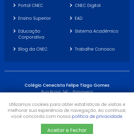
Portal CNEC
CNEC Digital
Ensino Superior
EAD
Educação
Sistema Acadêmico
Corporativa
Blog da CNEC
Trabalhe Conosco
Colégio Cenecista Felipe Tiago Gomes
Rua Brasil, 341 - Primavera
Novo Hamburgo, RS - (51) 3556-3434
Utilizamos cookies para obter estatísticas de visitas e
melhorar sua experiência de navegação. Ao continuar,
Horário de Atendimento
você concorda com nossa
política de privacidade.
2ª à 6ª feira, das 7h15 às 11h40 / 13h10 às 17h30
Aceitar e Fechar
©2026 CNEC - Todos os direitos reservados