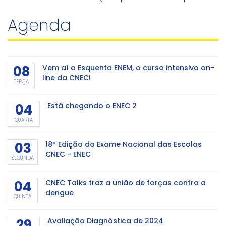
inovação e gestão eficiente. Mesmo para os municípios
Agenda
que não participaram da Marcha dos Prefeito
08
Vem aí o Esquenta ENEM, o curso intensivo on-
line da CNEC!
TERÇA
04
Está chegando o ENEC 2
QUARTA
03
18ª Edição do Exame Nacional das Escolas
CNEC - ENEC
SEGUNDA
04
CNEC Talks traz a união de forças contra a
dengue
QUINTA
29
Avaliação Diagnóstica de 2024