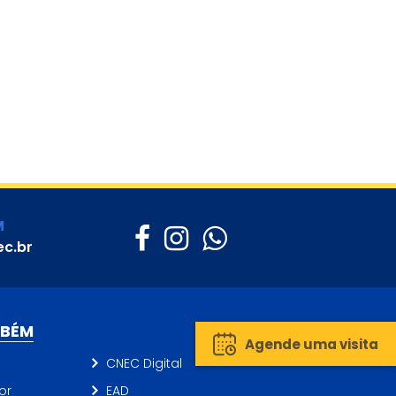
M
c.br
MBÉM
Agende uma visita
CNEC Digital
or
EAD