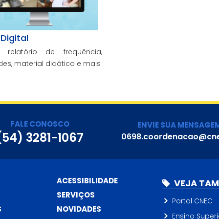
Digital
 relatório de frequência,
des, material didático e mais
FALE CONOSCO
ENVIE SUA MENSAGE
(54) 3281-1067
0698.coordenacao@cne
ACESSIBILIDADE
VEJA TA
SERVIÇOS
Portal CNEC
S
NOVIDADES
Ensino Superi