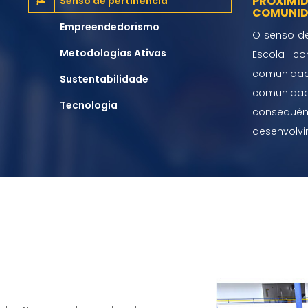
PROXIMID
Senso de pertinência
COMUNID
Empreendedorismo
O senso de
Metodologias Ativas
Escola co
comunidade
Sustentabilidade
comunidade
Tecnologia
consequênc
desenvolvi