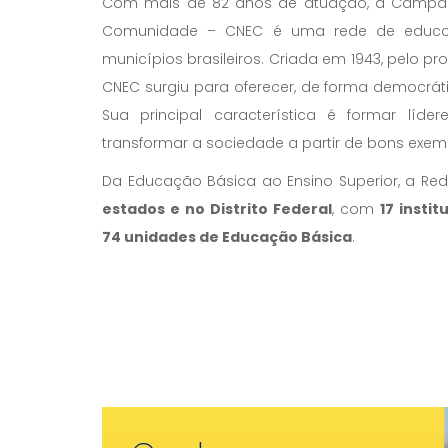
Com mais de 82 anos de atuação, a Campan
Comunidade – CNEC é uma rede de educaç
municípios brasileiros. Criada em 1943, pelo pr
CNEC surgiu para oferecer, de forma democrát
Sua principal característica é formar líd
transformar a sociedade a partir de bons exem
Da Educação Básica ao Ensino Superior, a R
estados e no Distrito Federal
, com
17 insti
74 unidades de Educação Básica
.