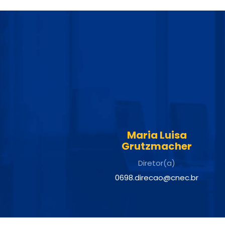
Maria Luisa
Grutzmacher
Diretor(a)
0698.direcao@cnec.br