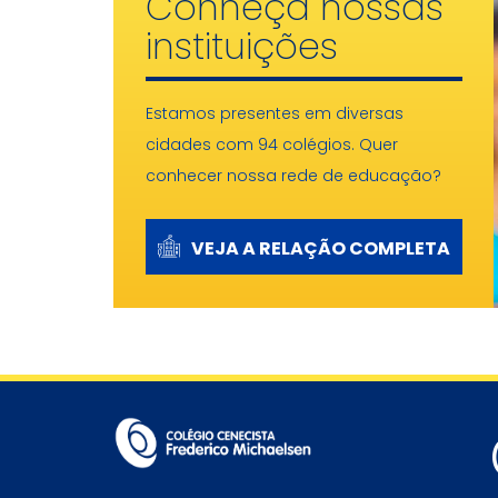
Conheça nossas
instituições
Estamos presentes em diversas
cidades com 94 colégios. Quer
conhecer nossa rede de educação?
VEJA A RELAÇÃO COMPLETA