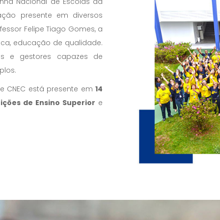
ha Nacional de Escolas da
ão presente em diversos
ofessor Felipe Tiago Gomes, a
ica, educação de qualidade.
eres e gestores capazes de
plos.
ede CNEC está presente em
14
tuições de Ensino Superior
e