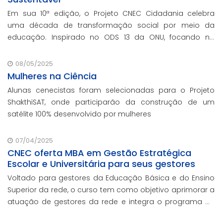
Em sua 10ª edição, o Projeto CNEC Cidadania celebra
uma década de transformação social por meio da
educação. Inspirado no ODS 13 da ONU, focando no
enfrentamento das mudanças climáticas e na
promoção da sustentabilidade.
08/05/2025
Mulheres na Ciência
Alunas cenecistas foram selecionadas para o Projeto
ShakthiSAT, onde participarão da construção de um
satélite 100% desenvolvido por mulheres
07/04/2025
CNEC oferta MBA em Gestão Estratégica
Escolar e Universitária para seus gestores
Voltado para gestores da Educação Básica e do Ensino
Superior da rede, o curso tem como objetivo aprimorar a
atuação de gestores da rede e integra o programa de
formação continuada em serviço da instituição,