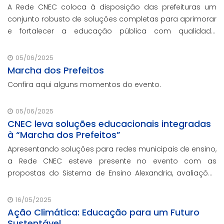
A Rede CNEC coloca à disposição das prefeituras um
conjunto robusto de soluções completas para aprimorar
e fortalecer a educação pública com qualidade,
inovação e gestão eficiente. Mesmo para os municípios
que não participaram da Marcha dos Prefeito
05/06/2025
Marcha dos Prefeitos
Confira aqui alguns momentos do evento.
05/06/2025
CNEC leva soluções educacionais integradas
à “Marcha dos Prefeitos”
Apresentando soluções para redes municipais de ensino,
a Rede CNEC esteve presente no evento com as
propostas do Sistema de Ensino Alexandria, avaliações
pedagógicas, formação docente, serviços de gestão
escolar e parcerias com prefeituras durante ev
16/05/2025
Ação Climática: Educação para um Futuro
Sustentável