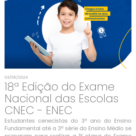
03/06/2024
18ª Edição do Exame
Nacional das Escolas
CNEC - ENEC
Estudantes cenecistas do 3º ano do Ensino
Fundamental até a 3ª série do Ensino Médio se
preparam para realizar a 1ª etapa do Exame