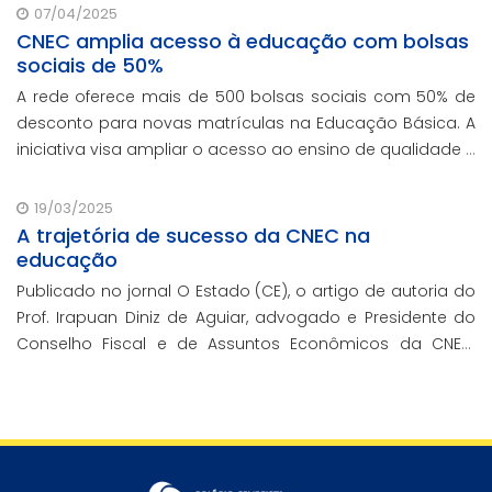
contando com o oferecimento gratuito da Re
07/04/2025
CNEC amplia acesso à educação com bolsas
sociais de 50%
A rede oferece mais de 500 bolsas sociais com 50% de
desconto para novas matrículas na Educação Básica. A
iniciativa visa ampliar o acesso ao ensino de qualidade e
promover a inclusão educacional.
19/03/2025
A trajetória de sucesso da CNEC na
educação
Publicado no jornal O Estado (CE), o artigo de autoria do
Prof. Irapuan Diniz de Aguiar, advogado e Presidente do
Conselho Fiscal e de Assuntos Econômicos da CNEC,
aborda a história e o impacto cenecista na educação
brasileira.