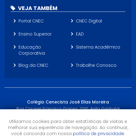
VEJA TAMBÉM
Portal CNEC
CNEC Digital
Ensino Superior
EAD
Educação
Sistema Acadêmico
Corporativa
Blog da CNEC
Trabalhe Conosco
Colégio Cenecista José Elias Moreira
Rua Coronel Francisco Gomes, 1290, Anita Garibaldi
Joinville, SC - (47) 3431-0900, (47) 98827-3326
Utilizamos cookies para obter estatísticas de visitas e
melhorar sua experiência de navegação. Ao continuar,
Horário de Atendimento
você concorda com nossa
política de privacidade.