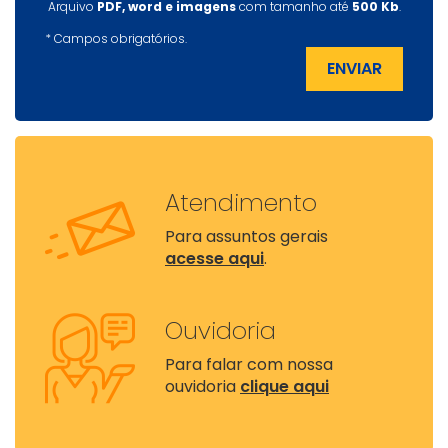
Arquivo
PDF, word e imagens
com tamanho até
500 Kb
.
*
Campos obrigatórios.
ENVIAR
Atendimento
Para assuntos gerais
acesse aqui
.
Ouvidoria
Para falar com nossa
ouvidoria
clique aqui