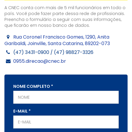
A CNEC conta com mais de 5 mil funcionários em todo o
país. Você pode fazer parte dessa rede de profissionais.
Preencha o formulário a seguir com suas informações,
que ficarão em nosso banco de dados.
Rua Coronel Francisco Gomes, 1290, Anita
Garibaldi, Joinville, Santa Catarina, 89202-073
(47) 3431-0900 / (47) 98827-3326
0955.direcao@cnec.br
NOME COMPLETO
*
E-MAIL
*